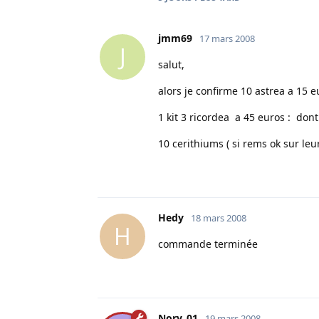
jmm69
17 mars 2008
J
salut,
alors je confirme 10 astrea a 15 e
1 kit 3 ricordea a 45 euros : dont
10 cerithiums ( si rems ok sur leur
Hedy
18 mars 2008
H
commande terminée
Nory_01
19 mars 2008