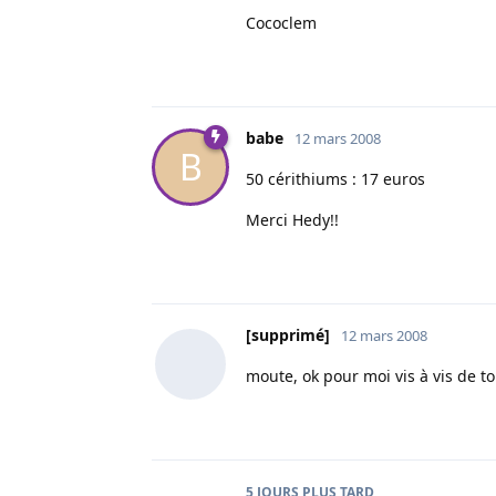
Cococlem
babe
12 mars 2008
B
50 cérithiums : 17 euros
Merci Hedy!!
[supprimé]
12 mars 2008
moute, ok pour moi vis à vis de t
5 JOURS
PLUS TARD