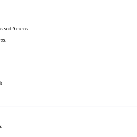
s soit 9 euros.
os.
i!
€