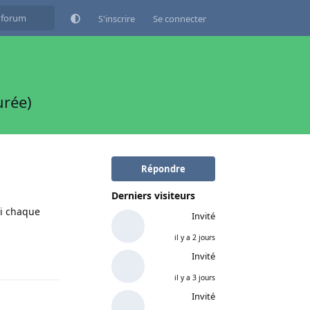
S'inscrire
Se connecter
urée)
Répondre
Derniers visiteurs
ci chaque
Invité
il y a 2 jours
Répondre
Invité
il y a 3 jours
Invité