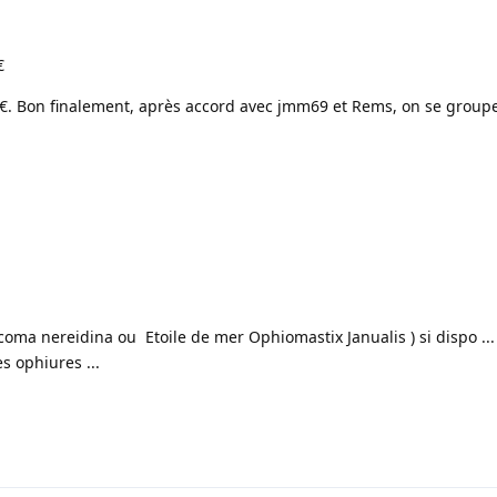
€
10€. Bon finalement, après accord avec jmm69 et Rems, on se group
coma nereidina ou Etoile de mer Ophiomastix Janualis ) si dispo ...
 ophiures ...