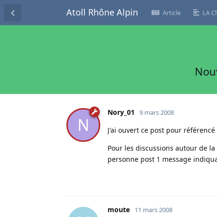
Atoll Rhône Alpin
Article
LA C
Nouv
Nory_01
9 mars 2008
N
J'ai ouvert ce post pour référen
Pour les discussions autour de la
personne post 1 message indiquant
moute
11 mars 2008