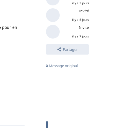
il y a 3 jours
Invité
il y a 5 jours
e pour en
Invité
il y a 7 jours
Partager
Message original
Répondre