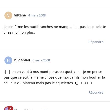
viltane
V
4 mars 2008
je comfirme les nudibranches ne mangeaient pas le squelette
chez moi non plus.
Répondre
hildableu
H
5 mars 2008
:| :| on en veut à nos montiporas ou quoi :-- :-- je ne pense
pas que ce soit la même chose que moi car ils mon bouffer la
couleur du plateau mais pas le squelettes I_I >-< >-<
Répondre