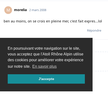
morelia
M
2 mars 2008
ben au moins, on se crois en pleine mer, c'est fait expres...lol
Répondre
En poursuivant votre navigation sur le site,
vous acceptez que l'Atoll Rhône Alpin utilise
des cookies pour améliorer votre expérience
Répondre…
sur notre site.
En savoir plus
J'accepte