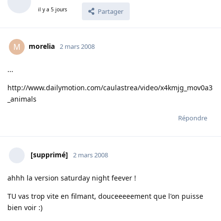
il y a 5 jours
Partager
morelia
M
2 mars 2008
...
http://www.dailymotion.com/caulastrea/video/x4kmjg_mov0a3
_animals
Répondre
[supprimé]
2 mars 2008
ahhh la version saturday night feever !
TU vas trop vite en filmant, douceeeeement que l'on puisse
bien voir :)