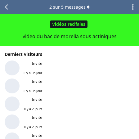
2
sur
5
messages
Vidéos recifales
video du bac de morelia sous actiniques
Derniers visiteurs
Invité
il y a un jour
Invité
il y a un jour
Invité
il y a 2 jours
Invité
il y a 2 jours
Invité