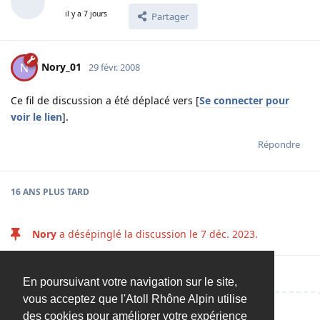
il y a 7 jours
Partager
Nory_01
N
29 févr. 2008
Ce fil de discussion a été déplacé vers [
Se connecter pour
voir le lien
].
Répondre
16 ANS
PLUS TARD
Nory
a désépinglé la discussion le
7 déc. 2023
.
En poursuivant votre navigation sur le site,
vous acceptez que l'Atoll Rhône Alpin utilise
des cookies pour améliorer votre expérience
Répondre…