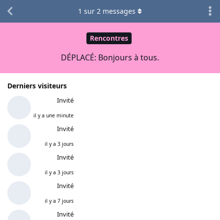
1
sur
2
messages
Rencontres
DÉPLACÉ: Bonjours à tous.
Derniers visiteurs
Invité
il y a une minute
Invité
il y a 3 jours
Invité
il y a 3 jours
Invité
il y a 7 jours
Invité