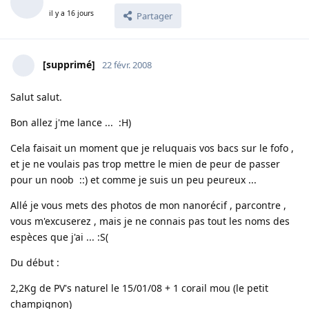
il y a 16 jours
Partager
[supprimé]
22 févr. 2008
Salut salut.
Bon allez j'me lance ... :H)
Cela faisait un moment que je reluquais vos bacs sur le fofo ,
et je ne voulais pas trop mettre le mien de peur de passer
pour un noob ::) et comme je suis un peu peureux ...
Allé je vous mets des photos de mon nanorécif , parcontre ,
vous m'excuserez , mais je ne connais pas tout les noms des
espèces que j'ai ... :S(
Du début :
2,2Kg de PV's naturel le 15/01/08 + 1 corail mou (le petit
champignon)