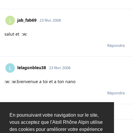
jab_fab69
J
23 févr. 2008
salut et :w:
Répondre
lelagonbleu38
L
23 févr. 2008
:w: :w:bienvenue a toi et a ton nano
Répondre
En poursuivant votre navigation sur le site,
vous acceptez que l'Atoll Rhône Alpin utilise
des cookies pour améliorer votre expérience
Répondre…