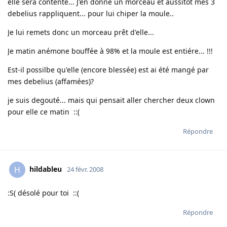
elle sera contente... J'en donne un morceau et aussitot mes 3
debelius rappliquent... pour lui chiper la moule..
Je lui remets donc un morceau prêt d'elle...
Je matin anémone bouffée à 98% et la moule est entiére... !!!
Est-il possilbe qu'elle (encore blessée) est ai été mangé par
mes debelius (affamées)?
je suis degouté... mais qui pensait aller chercher deux clown
pour elle ce matin ::(
Répondre
hildableu
H
24 févr. 2008
:S( désolé pour toi ::(
Répondre