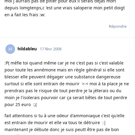
moi j aurrais pas de pitier pour eux il serais dejas mort
depuis lomgtenps,c 'est une vrais saloperie mon petit doigt
en a fait les frais :w:
Répondre
hildableu
H
17 févr. 2008
:P( méfie toi quand même car je ne c'est pas si c'est valable
pour toute les annémone mais en règle général si elle sont
blesser elle peuvent dégager une substance dangereuse
surtout si elle sont entrain de mourir >-< moi à ta place je ne
prendrais pas le risque de tout perdre je la jéterais ou du
moin je l'isolerais pourvoir car ça serait bêtes de tout perdre
pour 25 euro :;(
fait attentions si tu à une odeur d'ammoniaque c'est qu'elle
est entrain de mourir et elle va tous te détruire :|
maintenant je débute donc je suis peutt être pas de bon