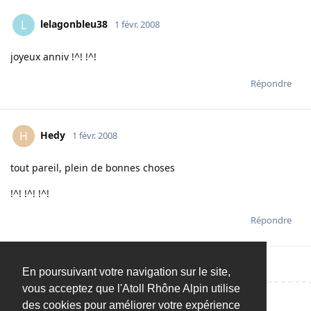
lelagonbleu38
L
1 févr. 2008
joyeux anniv !^! !^!
Répondre
Hedy
H
1 févr. 2008
tout pareil, plein de bonnes choses
!^! !^! !^!
Répondre
En poursuivant votre navigation sur le site,
vous acceptez que l'Atoll Rhône Alpin utilise
des cookies pour améliorer votre expérience
Répondre…