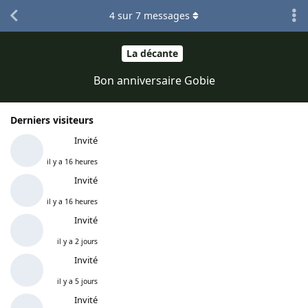
4
sur
7
messages
La décante
Bon anniversaire Gobie
Derniers visiteurs
Invité
il y a 16 heures
Invité
il y a 16 heures
Invité
il y a 2 jours
Invité
il y a 5 jours
Invité