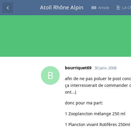
Atoll Rhône Alpin
Article
LA C
bourriquet69
30 janv. 2008
B
afin de ne pas poluer le post co
ça interresserait de commander du
ont...)
donc pour ma part:
1 Zooplancton mélange 250 ml
1 Plancton vivant Rotifères 250ml