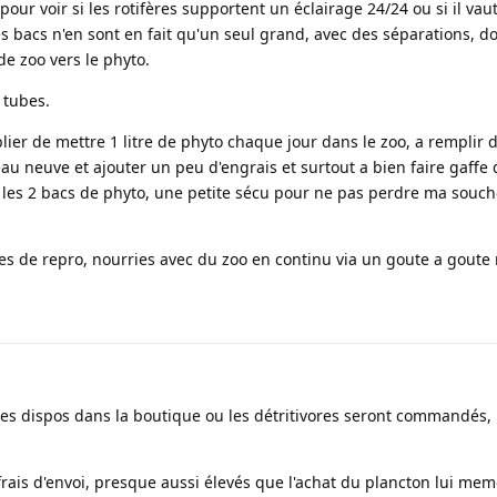
our voir si les rotifères supportent un éclairage 24/24 ou si il va
ces bacs n'en sont en fait qu'un seul grand, avec des séparations, d
de zoo vers le phyto.
 tubes.
blier de mettre 1 litre de phyto chaque jour dans le zoo, a remplir
eau neuve et ajouter un peu d'engrais et surtout a bien faire gaffe
u les 2 bacs de phyto, une petite sécu pour ne pas perdre ma souch
ves de repro, nourries avec du zoo en continu via un goute a goute
 des dispos dans la boutique ou les détritivores seront commandés,
 frais d'envoi, presque aussi élevés que l'achat du plancton lui mem