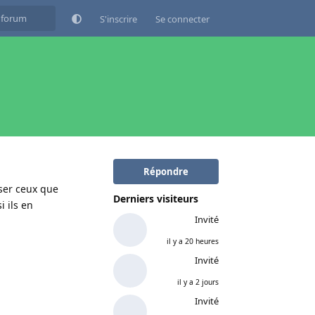
S'inscrire
Se connecter
Répondre
nser ceux que
Derniers visiteurs
 ils en
Invité
il y a 20 heures
Invité
il y a 2 jours
Invité