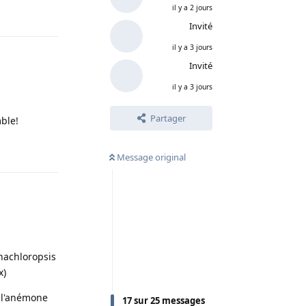
il y a 2 jours
Répondre
Invité
il y a 3 jours
Invité
il y a 3 jours
Partager
mble!
Répondre
Message original
nachloropsis
x)
a l'anémone
17
sur
25
messages