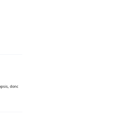
Répondre
opsis, donc
Répondre