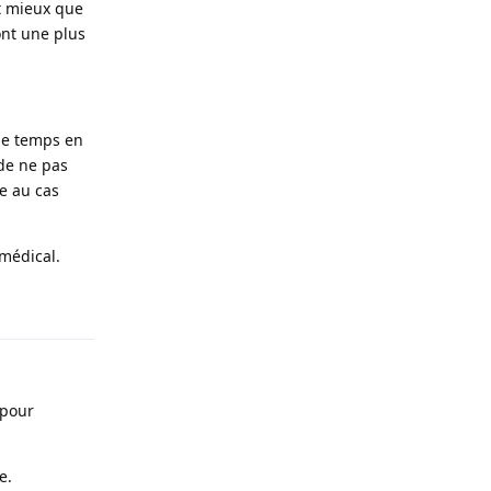
ut mieux que
ont une plus
 de temps en
 de ne pas
e au cas
 médical.
Répondre
 pour
e.