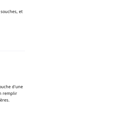
 souches, et
Répondre
souche d'une
en remplir
ères.