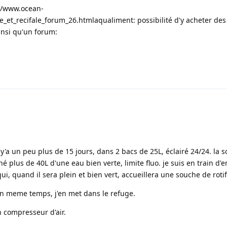
//www.ocean-
e_et_recifale_forum_26.html
aqualiment: possibilité d'y acheter des
ainsi qu'un forum:
 y'a un peu plus de 15 jours, dans 2 bacs de 25L, éclairé 24/24. la 
né plus de 40L d'une eau bien verte, limite fluo. je suis en train d'
i, quand il sera plein et bien vert, accueillera une souche de rotif
en meme temps, j'en met dans le refuge.
n compresseur d'air.