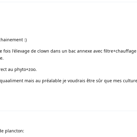
chainement :)
 fois l'élevage de clown dans un bac annexe avec filtre+chauffage
e.
rect au phyto+zoo.
quaaliment mais au préalable je voudrais être sûr que mes cultur
de plancton: