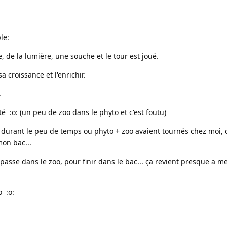
le:
e, de la lumière, une souche et le tour est joué.
 croissance et l'enrichir.
.
té :o: (un peu de zoo dans le phyto et c'est foutu)
, durant le peu de temps ou phyto + zoo avaient tournés chez moi, c
mon bac...
 passe dans le zoo, pour finir dans le bac... ça revient presque a m
o :o: