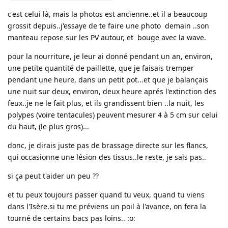
c'est celui là, mais la photos est ancienne..et il a beaucoup
grossit depuis..j'essaye de te faire une photo demain ..son
manteau repose sur les PV autour, et bouge avec la wave.
pour la nourriture, je leur ai donné pendant un an, environ,
une petite quantité de paillette, que je faisais tremper
pendant une heure, dans un petit pot...et que je balançais
une nuit sur deux, environ, deux heure aprés l'extinction des
feux..je ne le fait plus, et ils grandissent bien ..la nuit, les
polypes (voire tentacules) peuvent mesurer 4 à 5 cm sur celui
du haut, (le plus gros)...
donc, je dirais juste pas de brassage directe sur les flancs,
qui occasionne une lésion des tissus..le reste, je sais pas..
si ça peut t'aider un peu ??
et tu peux toujours passer quand tu veux, quand tu viens
dans l'Isère.si tu me préviens un poil à l'avance, on fera la
tourné de certains bacs pas loins.. :o: