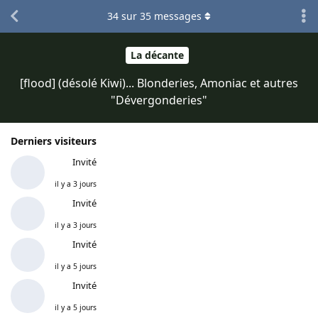
34
sur
35
messages
La décante
[flood] (désolé Kiwi)... Blonderies, Amoniac et autres
"Dévergonderies"
Derniers visiteurs
Invité
il y a 3 jours
Invité
il y a 3 jours
Invité
il y a 5 jours
Invité
il y a 5 jours