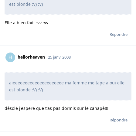
est blonde :V) :V)
Elle a bien fait :vv :vv
Répondre
hellorheaven
H
25 janv. 2008
aieeeeeeeeeeeeeeeeeeeee ma femme me tape a oui elle
est blonde :V) :V)
désolé j'espere que t'as pas dormis sur le canapé!!!
Répondre