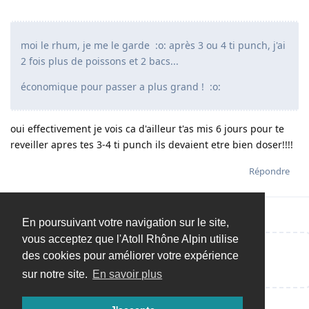
moi le rhum, je me le garde :o: après 3 ou 4 ti punch, j'ai
2 fois plus de poissons et 2 bacs...
économique pour passer a plus grand ! :o:
oui effectivement je vois ca d'ailleur t'as mis 6 jours pour te
reveiller apres tes 3-4 ti punch ils devaient etre bien doser!!!!
Répondre
En poursuivant votre navigation sur le site,
vous acceptez que l'Atoll Rhône Alpin utilise
des cookies pour améliorer votre expérience
Répondre…
sur notre site.
En savoir plus