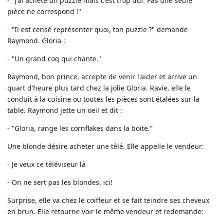
- "J'ai acheté un puzzle mais c'est trop dur. Pas une seule
pièce ne correspond !"
- "Il est censé représenter quoi, ton puzzle ?" demande
Raymond. Gloria :
- "Un grand coq qui chante."
Raymond, bon prince, accepte de venir l'aider et arrive un
quart d'heure plus tard chez la jolie Gloria. Ravie, elle le
conduit à la cuisine ou toutes les pièces sont étalées sur la
table. Raymond jette un oeil et dit :
- "Gloria, range les cornflakes dans la boite."
Une blonde désire acheter une télé. Elle appelle le vendeur:
- Je veux ce téléviseur là
- On ne sert pas les blondes, ici!
Surprise, elle va chez le coiffeur et se fait teindre ses cheveux
en brun. Elle retourne voir le même vendeur et redemande: