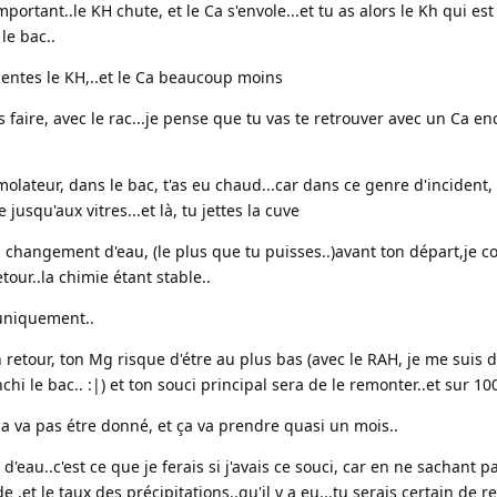
portant..le KH chute, et le Ca s'envole...et tu as alors le Kh qui est
le bac..
mentes le KH,..et le Ca beaucoup moins
s faire, avec le rac...je pense que tu vas te retrouver avec un Ca e
molateur, dans le bac, t'as eu chaud...car dans ce genre d'incident, i
usqu'aux vitres...et là, tu jettes la cuve
un changement d'eau, (le plus que tu puisses..)avant ton départ,je 
etour..la chimie étant stable..
c uniquement..
 retour, ton Mg risque d'étre au plus bas (avec le RAH, je me suis 
hi le bac.. :|) et ton souci principal sera de le remonter..et sur 100
ça va pas étre donné, et ça va prendre quasi un mois..
'eau..c'est ce que je ferais si j'avais ce souci, car en ne sachant p
.et le taux des précipitations..qu'il y a eu...tu serais certain de re