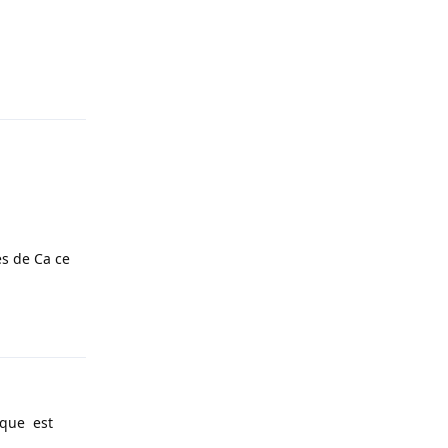
Répondre
es de Ca ce
Répondre
ique est