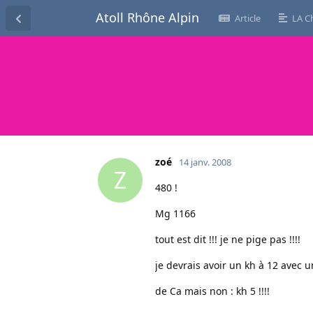
Atoll Rhône Alpin
Article
LA C
zoé
14 janv. 2008
Z
480 !
Mg 1166
tout est dit !!! je ne pige pas !!!!
je devrais avoir un kh à 12 avec u
de Ca mais non : kh 5 !!!!