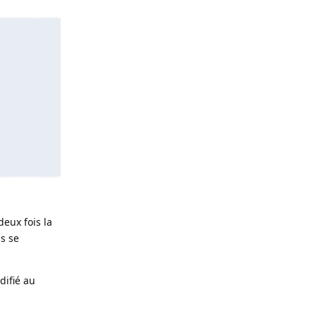
 deux fois la
ns se
difié au