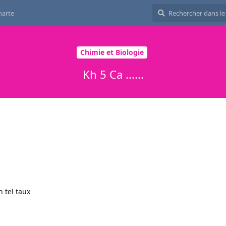
harte
Chimie et Biologie
Kh 5 Ca ......
n tel taux