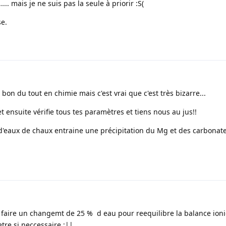
... mais je ne suis pas la seule à priorir :S(
se.
 bon du tout en chimie mais c'est vrai que c'est très bizarre...
ensuite vérifie tous tes paramètres et tiens nous au jus!!
 d'eaux de chaux entraine une précipitation du Mg et des carbonat
 faire un changemt de 25 % d eau pour reequilibre la balance ion
tre si neccessaire :||