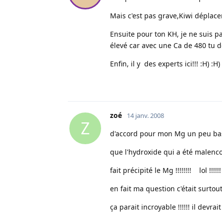
Mais c'est pas grave,Kiwi déplace
Ensuite pour ton KH, je ne suis p
élevé car avec une Ca de 480 tu 
Enfin, il y des experts ici!!! :H) :H)
zoé
14 janv. 2008
Z
d'accord pour mon Mg un peu bas 
que l'hydroxide qui a été malen
fait précipité le Mg !!!!!!!! lol !!!!!!
en fait ma question c'était surtou
ça parait incroyable !!!!!! il devrait 