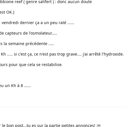
bione reef ( genre salifert ) : donc aucun doute
est OK.)
 vendredi dernier ça a un peu raté ......
e capteurs de l'osmolateur.....
ois la semaine précédente .....
h ..... si c'est ça, ce n'est pas trop grave.... j'ai arrêté l'hydroxide.
jours pour que cela se restabilise.
u un Kh à 8 ......
le bon post...tu es sur la partie petites annonces! :H