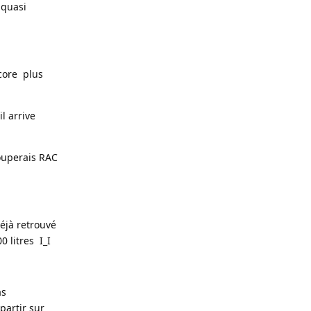
 quasi
ncore plus
l arrive
couperais RAC
déjà retrouvé
0 litres I_I
as
partir sur