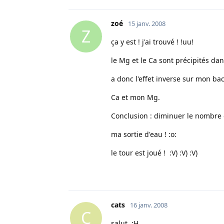
zoé
15 janv. 2008
Z
ça y est ! j'ai trouvé ! !uu!
le Mg et le Ca sont précipités d
a donc l'effet inverse sur mon ba
Ca et mon Mg.
Conclusion : diminuer le nombre
ma sortie d'eau ! :o:
le tour est joué ! :V) :V) :V)
cats
16 janv. 2008
C
salut :H