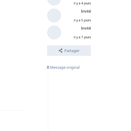
il y a 4 jours
Invité
il y a 5 jours
Invité
il y a 7 jours
Partager
Message original
Répondre