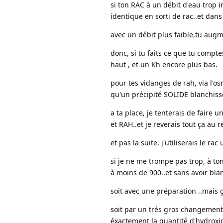
si ton RAC à un débit d'eau trop im
identique en sorti de rac..et dans 
avec un débit plus faible,tu aug
donc, si tu faits ce que tu compte
haut , et un Kh encore plus bas.
pour tes vidanges de rah, via l'os
qu'un précipité SOLIDE blanchisse j
a ta place, je tenterais de faire 
et RAH..et je reverais tout ça au r
et pas la suite, j'utiliserais le ra
si je ne me trompe pas trop, à ton
à moins de 900..et sans avoir blanc
soit avec une préparation ..mais 
soit par un trés gros changement d
éxactement la quantité d'hydroxide 