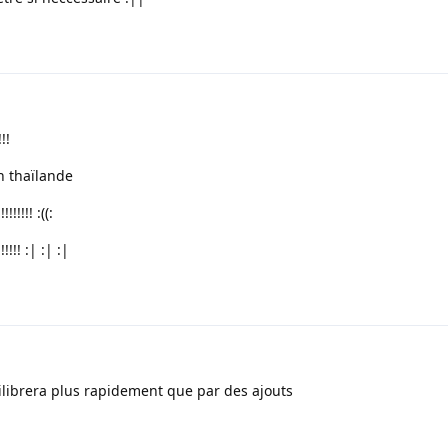
!!
en thaïlande
!!!!! :((:
!! :| :| :|
quilibrera plus rapidement que par des ajouts