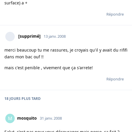
surface) a +
Répondre
[supprimé]
13 janv. 2008
merci beaucoup tu me rassures, je croyais qu'il y avait du rififi
dans mon bac ouf !!
mais c'est penible , vivement que ça s'arrete!
Répondre
18 JOURS
PLUS TARD
mosquito
M
31 janv. 2008
Salut, c'est pas pour vous décourager mais perso, ça fait 2