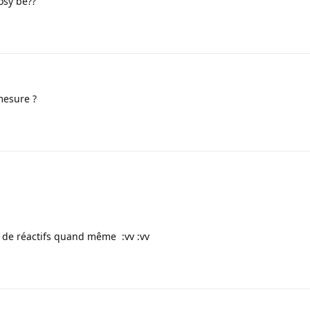
osy be??
 mesure ?
e de réactifs quand même :vv :vv