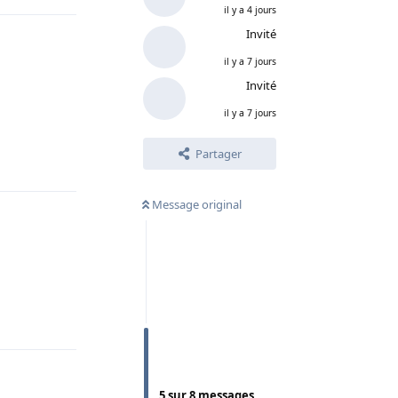
il y a 4 jours
Invité
il y a 7 jours
Invité
il y a 7 jours
Partager
Répondre
Message original
Répondre
5
sur
8
messages