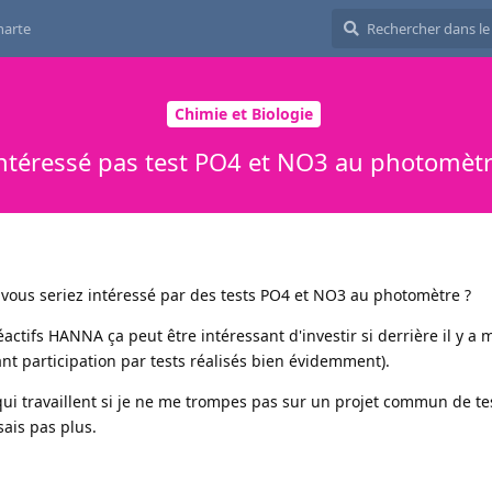
harte
Chimie et Biologie
ntéressé pas test PO4 et NO3 au photomèt
é vous seriez intéressé par des tests PO4 et NO3 au photomètre ?
actifs HANNA ça peut être intéressant d'investir si derrière il y a
ant participation par tests réalisés bien évidemment).
qui travaillent si je ne me trompes pas sur un projet commun de te
ais pas plus.