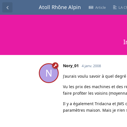
Atoll Rhône Alpin
Article
LA C
I
Nory_01
4 janv. 2008
N
J'aurais voulu savoir à quel degr
Vu les prix des machines et des ré
faire profiter les voisins (moyenn
Il y a également Tridacna et JMS 
paramètres maison. Mais je n'en s