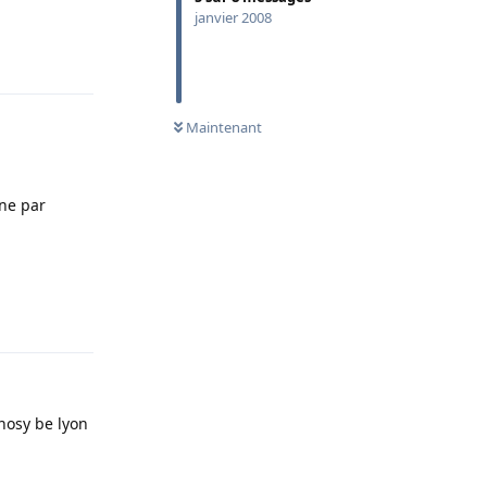
janvier 2008
Répondre
Maintenant
one par
Répondre
 nosy be lyon