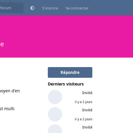
S'inscrire
Se connecter
re
Répondre
Derniers visiteurs
 moyen d'en
Invité
il y a 2 jours
st multi
Invité
il y a 2 jours
Répondre
Invité