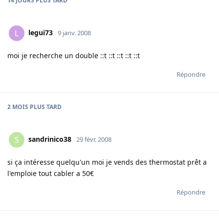
14 JOURS
PLUS TARD
legui73
L
9 janv. 2008
moi je recherche un double ::t ::t ::t ::t ::t
Répondre
2 MOIS
PLUS TARD
sandrinico38
S
29 févr. 2008
si ça intéresse quelqu'un moi je vends des thermostat prêt a
l'emploie tout cabler a 50€
Répondre