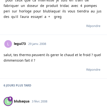
pour ceux que ca interresse je suis en train de
fabriquer un doseur de produit tridac avec 4 pompes
peri sur horloge pour blublaqua! ils vous tiendra au jus
des qu'il l'aura essaye! a + greg
Répondre
legui73
L
29 janv. 2008
salut, tes thermo peuvent ils gerer le chaud et le froid ? quel
dimmension fait il ?
Répondre
6 JOURS
PLUS TARD
blubaqua
B
3 févr. 2008