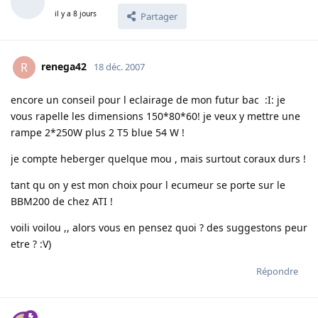
il y a 8 jours
Partager
renega42
R
18 déc. 2007
encore un conseil pour l eclairage de mon futur bac :I: je
vous rapelle les dimensions 150*80*60! je veux y mettre une
rampe 2*250W plus 2 T5 blue 54 W !
je compte heberger quelque mou , mais surtout coraux durs !
tant qu on y est mon choix pour l ecumeur se porte sur le
BBM200 de chez ATI !
voili voilou ,, alors vous en pensez quoi ? des suggestons peur
etre ? :V)
Répondre