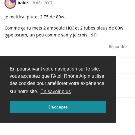
babe
B
18 déc. 2007
je metttrai plutot 2 T5 de 80w...
Comme ça tu mets 2 ampoule HQI et 2 tubes bleus de 80w
type osram, un peu comme samy je crois.. :H)
Répondre
En poursuivant votre navigation sur le site,
vous acceptez que l'Atoll Rhône Alpin utilise
des cookies pour améliorer votre expérience
Répondre…
sur notre site.
En savoir plus
J'accepte