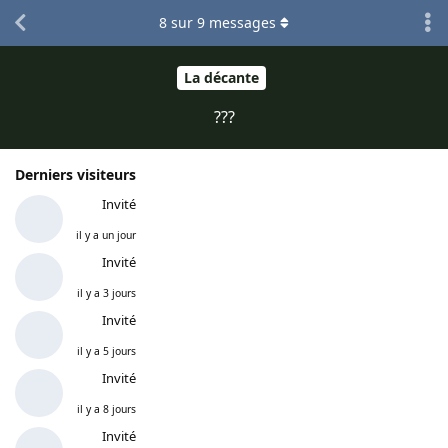
8
sur
9
messages
La décante
???
Derniers visiteurs
Invité
il y a un jour
Invité
il y a 3 jours
Invité
il y a 5 jours
Invité
il y a 8 jours
Invité