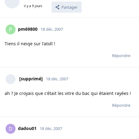
il y a 9 jours
Partager
pm69800
P
18 déc. 2007
Tiens il neiqe sur l'atoll !
Répondre
[supprimé]
18 déc. 2007
ah ? Je croyais que c'était les vitre du bac qui étaient rayées !
Répondre
dadou01
D
18 déc. 2007