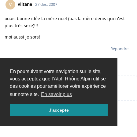
viltane
V
27 déc. 2007
ouais bonne idée la mère noel (pas la mère denis qui n'est
plus très sexe)!!!
moi aussi je sors!
Répondre
En poursuivant votre navigation sur le site,
vous acceptez que l'Atoll Rhône Alpin utilise
des cookies pour améliorer votre expérience
Répondre…
sur notre site.
En savoir plus
J'accepte