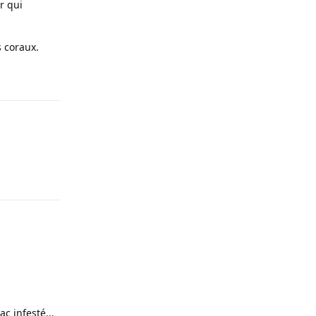
r qui
s coraux.
Répondre
Répondre
c infesté...