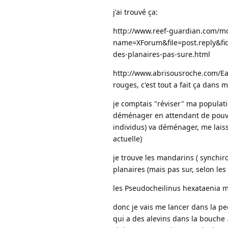
j'ai trouvé ça:
http://www.reef-guardian.com/m
name=XForum&file=post.reply&f
des-planaires-pas-sure.html
http://www.abrisousroche.com/Ea
rouges, c'est tout a fait ça dans 
je comptais "réviser" ma populati
déménager en attendant de pouvoir
individus) va déménager, me laiss
actuelle)
je trouve les mandarins ( synchir
planaires (mais pas sur, selon les l
les Pseudocheilinus hexataenia me
donc je vais me lancer dans la pe
qui a des alevins dans la bouche 