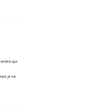
Répondre
prendre qui
mais je ne
Répondre