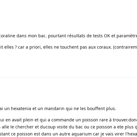
e coraline dans mon bac. pourtant résultats de tests OK et paramètr
it elles ? car a priori, elles ne touchent pas aux coraux. (contraire
j'ai un hexatenia et un mandarin qui ne les bouffent plus.
qui en avait plein et qui a commande un poisson rare à trouver.don
 alle le chercher et ducoup visite du bac ou ce poisson a ete plus qu
stant ce poisson est dans un autre aquarium car je vais virer l'hex