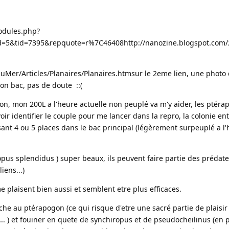
odules.php?
id=5&tid=7395&repquote=r%7C46408
http://nanozine.blogspot.com/
uMer/Articles/Planaires/Planaires.htm
sur le 2eme lien, une photo
mon bac, pas de doute ::(
on, mon 200L a l'heure actuelle non peuplé va m'y aider, les ptér
 identifier le couple pour me lancer dans la repro, la colonie ent
ant 4 ou 5 places dans le bac principal (légèrement surpeuplé a l
opus splendidus ) super beaux, ils peuvent faire partie des prédat
iens...)
 plaisent bien aussi et semblent etre plus efficaces.
che au ptérapogon (ce qui risque d'etre une sacré partie de plaisir
... ) et fouiner en quete de synchiropus et de pseudocheilinus (en 