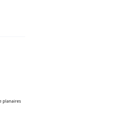
Répondre
e planaires