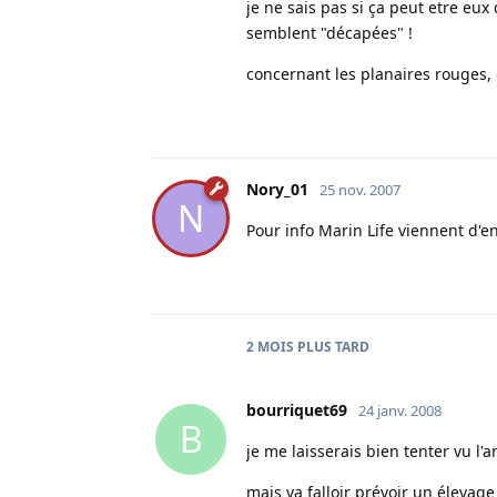
je ne sais pas si ça peut etre eu
semblent "décapées" !
concernant les planaires rouges, q
Nory_01
25 nov. 2007
N
Pour info Marin Life viennent d'e
2 MOIS
PLUS TARD
bourriquet69
24 janv. 2008
B
je me laisserais bien tenter vu l'
mais va falloir prévoir un élevage