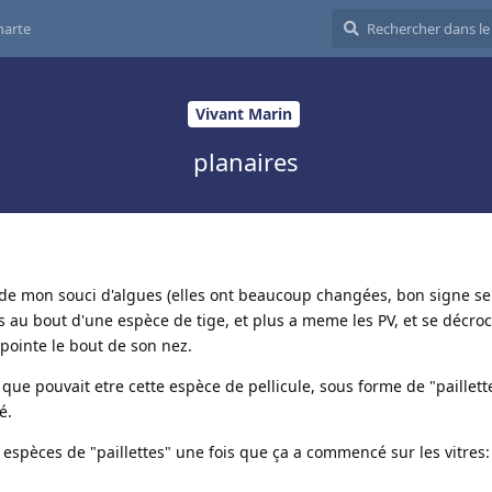
harte
Vivant Marin
planaires
n de mon souci d'algues (elles ont beaucoup changées, bon signe s
s au bout d'une espèce de tige, et plus a meme les PV, et se décro
pointe le bout de son nez.
ue pouvait etre cette espèce de pellicule, sous forme de "paillett
é.
s espèces de "paillettes" une fois que ça a commencé sur les vitres: