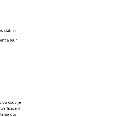
es stables.
ment a leur
Répondre
c du coup je
'efficace il
atenia qui