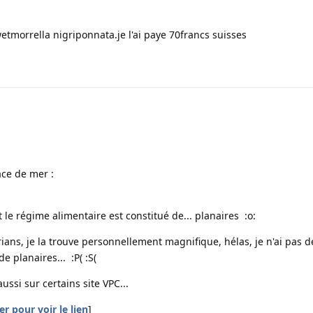
etmorrella nigriponnata.je l'ai paye 70francs suisses
ace de mer :
 le régime alimentaire est constitué de... planaires :o:
ians, je la trouve personnellement magnifique, hélas, je n'ai pas d
de planaires... :P( :S(
aussi sur certains site VPC...
r pour voir le lien
]