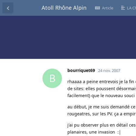
Atoll Rhône Alpin
Article
LA C
bourriquet69
24 nov. 2007
B
rhaaaa a peine entrevois je la fi
de sites: elles poussent désormai
facilement) que le nouveau souci 
au début, je me suis demandé ce q
rougeatres, sur les PV. ça a empir
j'ai pu observer plus en détail ce
planaires, une invasion :|