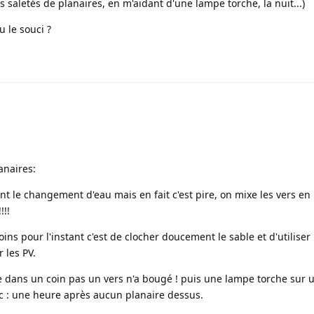
 saletés de planaires, en m'aidant d'une lampe torche, la nuit...)
u le souci ?
anaires:
ant le changement d'eau mais en fait c'est pire, on mixe les vers en 
!!!
ins pour l'instant c'est de clocher doucement le sable et d'utiliser 
 les PV.
e dans un coin pas un vers n'a bougé ! puis une lampe torche sur 
c : une heure après aucun planaire dessus.