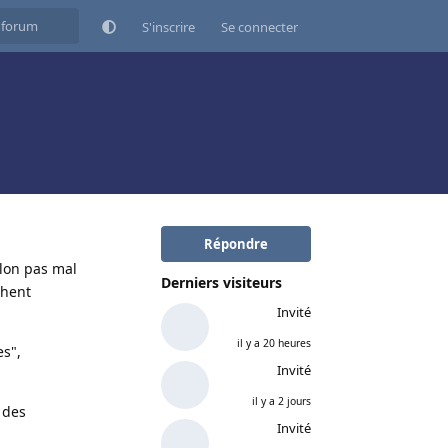
S'inscrire
Se connecter
Répondre
elon pas mal
Derniers visiteurs
chent
Invité
il y a 20 heures
es",
Invité
il y a 2 jours
 des
Invité