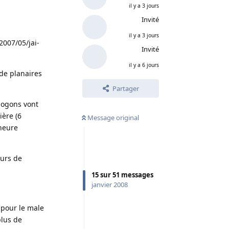
il y a 3 jours
Invité
il y a 3 jours
2007/05/jai-
Invité
il y a 6 jours
 de planaires
Partager
apogons vont
ière (6
Message original
'heure
eurs de
15
sur
51
messages
janvier 2008
 pour le male
plus de