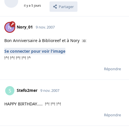
il y a 5 jours
Partager
Nory_01
N
9 nov. 2007
Bon Anniversaire à Biblioreef et à Nory :o:
Se connecter pour voir l'image
!^! !^! !^! !^! !^
Répondre
Stefo2mer
S
9 nov. 2007
HAPPY BIRTHDAY..... !^! !^! !^!
Répondre