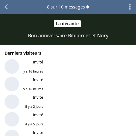
8
sur
10
messages
La décante
Bon anniversaire Biblioreef et Nory
Derniers visiteurs
Invité
il y a 16 heures
Invité
il y a 16 heures
Invité
il y a 2 jours
Invité
il y a 5 jours
Invité