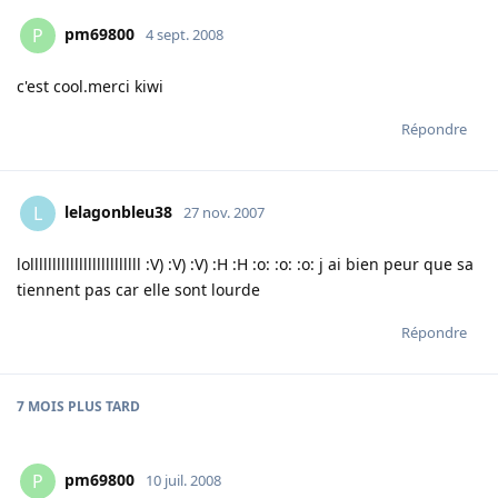
pm69800
P
4 sept. 2008
c'est cool.merci kiwi
Répondre
lelagonbleu38
L
27 nov. 2007
lolllllllllllllllllllllllll :V) :V) :V) :H :H :o: :o: :o: j ai bien peur que sa
tiennent pas car elle sont lourde
Répondre
7 MOIS
PLUS TARD
pm69800
P
10 juil. 2008