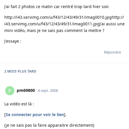
J'ai fait 2 photos ce matin car rentré trop tard hier soir.
http://i43.servimg.com/u/f43/12/43/49/31/imag0010.jpg
http://
i43.servimg.com/u/f43/12/43/49/31/imag0011.jpg
J'ai aussi une
mini vidéo, mais je ne sais pas comment la mettre ?
J'essaye :
Répondre
2 MOIS
PLUS TARD
pm69800
P
4 sept. 2008
La vidéo est là :
[
Se connecter pour voir le lien
].
(je ne sais pas la faire apparaitre directement)