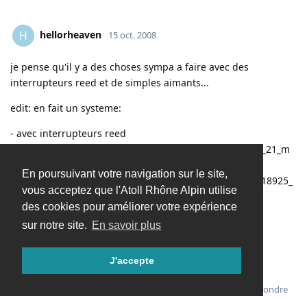
hellorheaven
H
15 oct. 2008
je pense qu'il y a des choses sympa a faire avec des
interrupteurs reed et de simples aimants...
edit: en fait un systeme:
- avec interrupteurs reed
http://www.conrad.fr/interrupteur_reed_haute_tension_21_m
m_p_18925_19027_207761
- relais inverseurs
En poursuivant votre navigation sur le site,
http://www.conrad.fr/relais_inverseur_pour_moteur_p_18925_
vous acceptez que l'Atoll Rhône Alpin utilise
19027_218794
- et aimants pour faire commuter les
des cookies pour améliorer votre expérience
interrupteur reed
sur notre site.
En savoir plus
...
J'accepte
A reflechir
Répondre