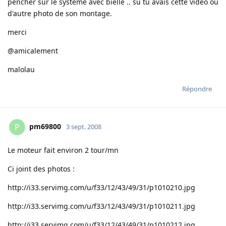
pencher sur le système avec bielle .. su tu avais cette vidéo ou
d'autre photo de son montage.
merci
@amicalement
malolau
Répondre
pm69800
P
3 sept. 2008
Le moteur fait environ 2 tour/mn
Ci joint des photos :
http://i33.servimg.com/u/f33/12/43/49/31/p1010210.jpg
http://i33.servimg.com/u/f33/12/43/49/31/p1010211.jpg
http://i33.servimg.com/u/f33/12/43/49/31/p1010212.jpg