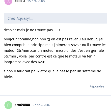
xellou
X
15 oct. 2008
Chez Aquasyl...
desoler mais je ne trouve pas .... >-
bonjour coraline,non non :;( on est pas revenu au debut, j'ai
bien compris le principe mais j'aimerais savoir ou il trouve les
moteur 2tr/min ,car un moteur micro ondes c'est en genrale
5tr/min , voila ,par contre est ce que le moteur va tenir
longtemps avec des 6201 ,
sinon il faudrait peux etre que je passe par un systeme de
biele.
Répondre
pm69800
P
27 nov. 2007