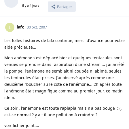
il y a 4 jours
Partager
lafx
L
30 oct. 2007
Les folles histoires de lafx continue, merci d'avance pour votre
aide précieuse...
Mon anémone s'est déplacé hier et quelques tentacules sont
venues se prendre dans l'aspiration d'une stream.... j'ai arrêté
la pompe, l'anémone ne semblait ni coupée ni abimé, seules
les tentacules était prises. J'ai observé après comme une
deuxième "bouche" su le coté de l'anémone... 2h après toute
l'anémone était magnifique comme au premier jour, ce matin
idem.
Ce soir , l'anémone est toute raplapla mais n'a pas bougé ::(,
est-ce normal ? y a t il une pollution à craindre ?
voir fichier joint....