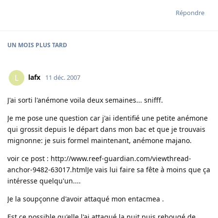
Répondre
UN MOIS
PLUS TARD
lafx
L
11 déc. 2007
J'ai sorti l'anémone voila deux semaines... snifff.
Je me pose une question car j'ai identifié une petite anémone
qui grossit depuis le départ dans mon bac et que je trouvais
mignonne: je suis formel maintenant, anémone majano.
voir ce post :
http://www.reef-guardian.com/viewthread-
anchor-9482-63017.html
Je vais lui faire sa fête à moins que ça
intéresse quelqu'un....
Je la soupçonne d'avoir attaqué mon entacmea .
Est ce possible qu'elle l'ai attaqué la nuit puis rebougé de