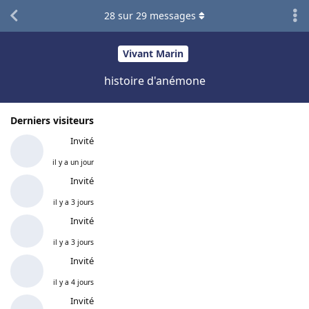
28
sur
29
messages
Vivant Marin
histoire d'anémone
Derniers visiteurs
Invité
il y a un jour
Invité
il y a 3 jours
Invité
il y a 3 jours
Invité
il y a 4 jours
Invité