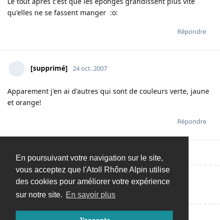
Le tout après c'est que les éponges grandissent plus vite
qu'elles ne se fassent manger :o:
Répondre
[supprimé]
24 oct. 2007
Apparement j'en ai d'autres qui sont de couleurs verte, jaune
et orange!
Répondre
En poursuivant votre navigation sur le site,
vous acceptez que l'Atoll Rhône Alpin utilise
des cookies pour améliorer votre expérience
Répondre…
sur notre site.
En savoir plus