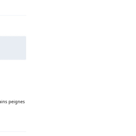
Répondre
hains peignes
Répondre