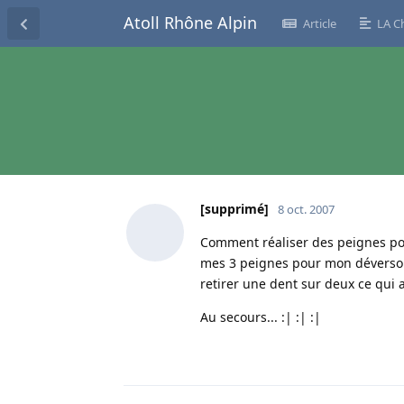
Atoll Rhône Alpin
Article
LA C
[supprimé]
8 oct. 2007
Comment réaliser des peignes pou
mes 3 peignes pour mon déversoir, 
retirer une dent sur deux ce qui 
Au secours... :| :| :|