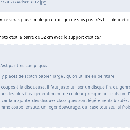
1/32/02/74/dscn3012.jpg
 ce seras plus simple pour moi qui ne suis pas trés bricoleur et qu
oto c'est la barre de 32 cm avec le support c'est ca?
 c'est pas trés compliqué..
 y places de scotch papier, large , qu'on utilise en peinture..
u coupes à la disqueuse. il faut juste utiliser un disque fin, du genr
sques les plus fins, généralement de couleur presque noire. ils ont l
ts..car la majorité des disques classiques sont légérements bisotés,
omme coupe. ensute, un léger ébavurage, qui case tout seul si froi