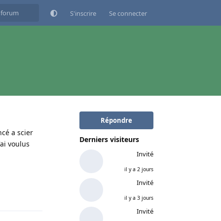
S'inscrire
Se connecter
Répondre
cé a scier
Derniers visiteurs
'ai voulus
Invité
il y a 2 jours
Invité
Répondre
il y a 3 jours
Invité