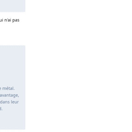
i n'ai pas
e métal.
'avantage,
 dans leur
d.