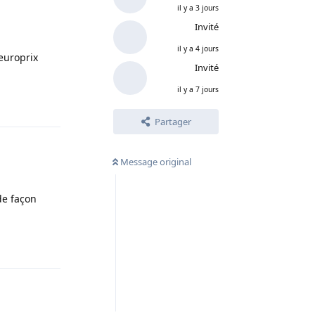
il y a 3 jours
Invité
il y a 4 jours
europrix
Invité
il y a 7 jours
Répondre
Partager
Message original
de façon
Répondre