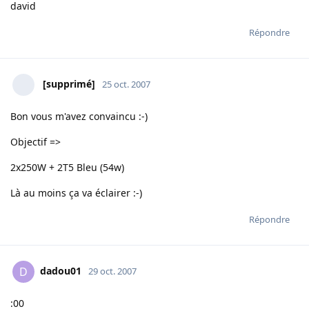
david
Répondre
[supprimé]
25 oct. 2007
Bon vous m'avez convaincu :-)
Objectif =>
2x250W + 2T5 Bleu (54w)
Là au moins ça va éclairer :-)
Répondre
dadou01
D
29 oct. 2007
:00