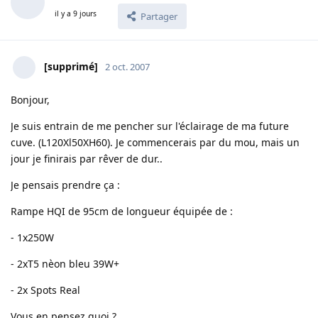
il y a 9 jours
Partager
[supprimé]
2 oct. 2007
Bonjour,
Je suis entrain de me pencher sur l'éclairage de ma future
cuve. (L120Xl50XH60). Je commencerais par du mou, mais un
jour je finirais par rêver de dur..
Je pensais prendre ça :
Rampe HQI de 95cm de longueur équipée de :
- 1x250W
- 2xT5 nèon bleu 39W+
- 2x Spots Real
Vous en pensez quoi ?