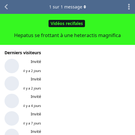
1
sur
1
message
Vidéos recifales
Hepatus se frottant à une heteractis magnifica
Derniers visiteurs
Invité
il y a 2 jours
Invité
il y a 2 jours
Invité
il y a 4 jours
Invité
il y a 7 jours
Invité