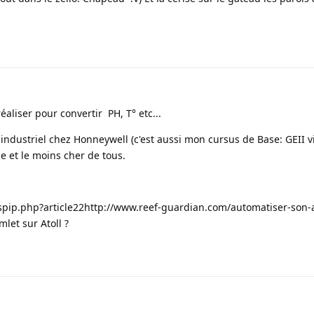
réaliser pour convertir PH, T° etc...
industriel chez Honneywell (c'est aussi mon cursus de Base: GEII v
le et le moins cher de tous.
pip.php?article22
http://www.reef-guardian.com/automatiser-son
tml
et sur Atoll ?