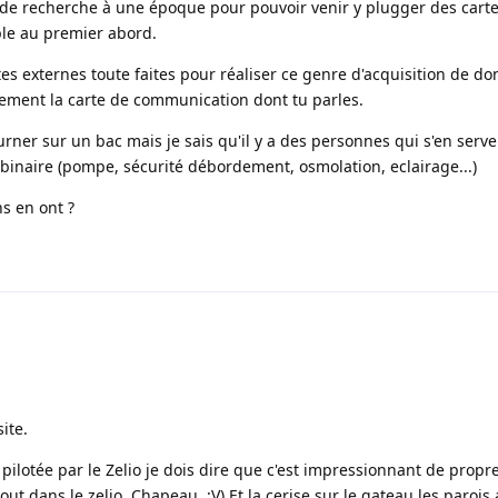
l de recherche à une époque pour pouvoir venir y plugger des carte
mple au premier abord.
es externes toute faites pour réaliser ce genre d'acquisition de d
ement la carte de communication dont tu parles.
urner sur un bac mais je sais qu'il y a des personnes qui s'en serv
 binaire (pompe, sécurité débordement, osmolation, eclairage...)
ns en ont ?
ite.
n pilotée par le Zelio je dois dire que c'est impressionnant de propr
, tout dans le zelio. Chapeau :V) Et la cerise sur le gateau les paroi