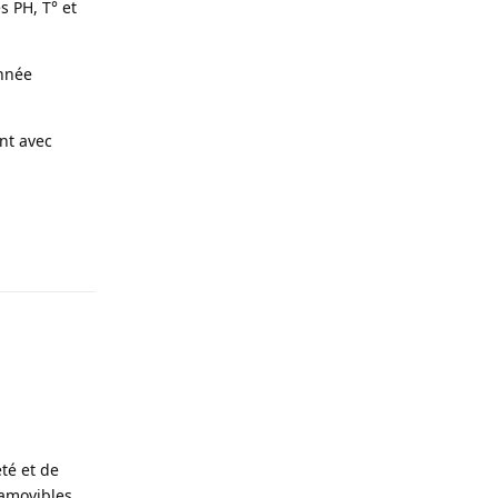
s PH, T° et
onnée
ent avec
Répondre
eté et de
s amovibles