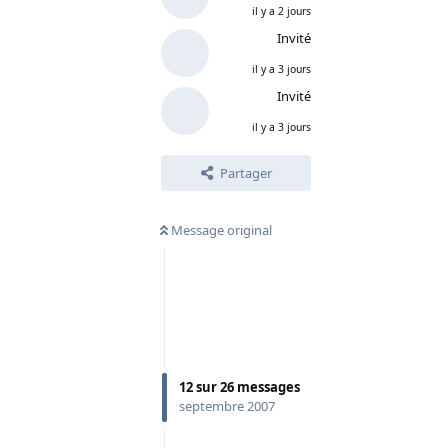
il y a 2 jours
Invité
il y a 3 jours
Invité
il y a 3 jours
Partager
Message original
12
sur
26
messages
septembre 2007
Répondre