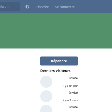
S'inscrire
Se connecter
Répondre
Derniers visiteurs
Invité
il y a un jour
Invité
il y a 2 jours
Invité