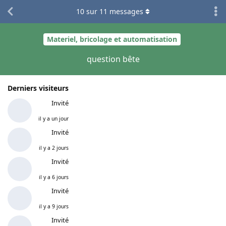
10
sur
11
messages
Materiel, bricolage et automatisation
question bête
Derniers visiteurs
Invité
il y a un jour
Invité
il y a 2 jours
Invité
il y a 6 jours
Invité
il y a 9 jours
Invité