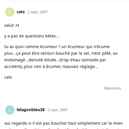
cats
C
2 sept. 2007
salut :H
y a pas de questions bétes...
tu as quoi comme écumeur ? un écumeur qui n'écume
plus...ça peut étre venturi bouché par le sel, rotor pété, ou
endomagé...densité diluée...(trop d'eau osmosée par
accident)..plus rien à écumer, mauvais réglage...
cats
Répondre
lelagonbleu38
L
2 sept. 2007
oui regarde si il est pas boucher tout simplement car le mien