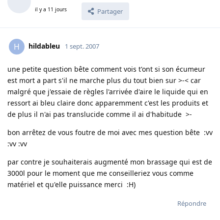
il y a 11 jours
Partager
hildableu
H
1 sept. 2007
une petite question bête comment vois t'ont si son écumeur
est mort a part s'il ne marche plus du tout bien sur >-< car
malgré que j'essaie de règles l'arrivée d'aire le liquide qui en
ressort ai bleu claire donc apparemment c'est les produits et
de plus il n'ai pas translucide comme il ai d'habitude >-
bon arrêtez de vous foutre de moi avec mes question bête :vv
:vv :vv
par contre je souhaiterais augmenté mon brassage qui est de
3000l pour le moment que me conseilleriez vous comme
matériel et qu'elle puissance merci :H)
Répondre