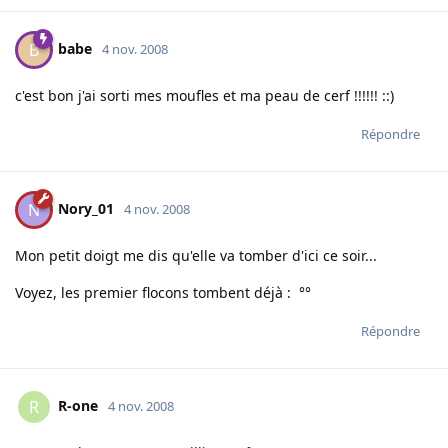
babe
B
4 nov. 2008
c'est bon j'ai sorti mes moufles et ma peau de cerf !!!!!! ::)
Répondre
Nory_01
N
4 nov. 2008
Mon petit doigt me dis qu'elle va tomber d'ici ce soir...
Voyez, les premier flocons tombent déjà : °°
Répondre
R-one
R
4 nov. 2008