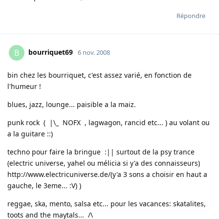
Répondre
bourriquet69
B
6 nov. 2008
bin chez les bourriquet, c'est assez varié, en fonction de
l'humeur !
blues, jazz, lounge... paisible a la maiz.
punk rock ( |\_ NOFX , lagwagon, rancid etc... ) au volant ou
a la guitare ::)
techno pour faire la bringue :|| surtout de la psy trance
(electric universe, yahel ou mélicia si y'a des connaisseurs)
http://www.electricuniverse.de/
(y'a 3 sons a choisir en haut a
gauche, le 3eme... :V) )
reggae, ska, mento, salsa etc... pour les vacances: skatalites,
toots and the maytals... /\