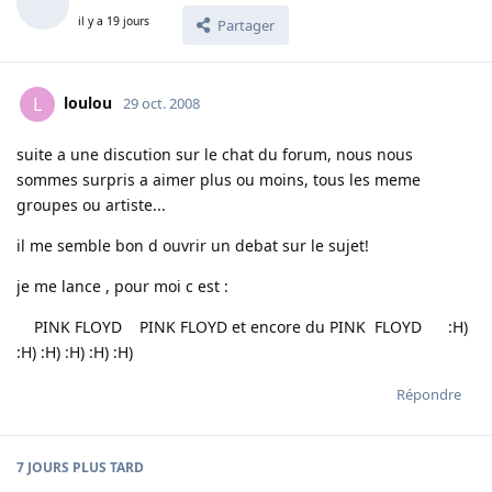
il y a 19 jours
Partager
loulou
L
29 oct. 2008
suite a une discution sur le chat du forum, nous nous
sommes surpris a aimer plus ou moins, tous les meme
groupes ou artiste...
il me semble bon d ouvrir un debat sur le sujet!
je me lance , pour moi c est :
PINK FLOYD PINK FLOYD et encore du PINK FLOYD :H)
:H) :H) :H) :H) :H)
Répondre
7 JOURS
PLUS TARD