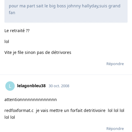
pour ma part sait le big boss johnny hallyday,suis grand
fan
Le retraité ??
lol
Vite je file sinon pas de détrivores
Répondre
lelagonbleu38
L
30 oct. 2008
attentionnnnnnnnnnnnnn
redfoxformat.c je vais mettre un forfait detritivoire lol lol lol
lol lol
Répondre