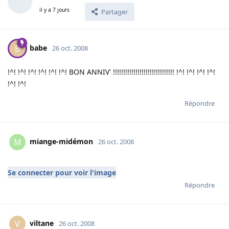
il y a 7 jours
Partager
babe
B
26 oct. 2008
!^! !^! !^! !^! !^! !^! BON ANNIV' !!!!!!!!!!!!!!!!!!!!!!!!!!!!!! !^! !^! !^! !^!
!^! !^!
Répondre
miange-midémon
M
26 oct. 2008
Se connecter pour voir l'image
Répondre
viltane
V
26 oct. 2008