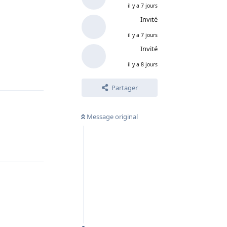
il y a 7 jours
Invité
il y a 7 jours
Invité
il y a 8 jours
Répondre
Partager
Message original
Répondre