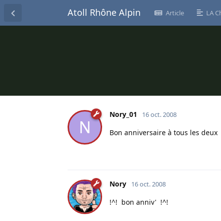
Atoll Rhône Alpin
Article
LA C
Nory_01
16 oct. 2008
N
Bon anniversaire à tous les deux :
Nory
16 oct. 2008
!^! bon anniv' !^!