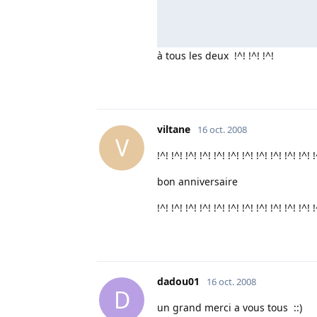
à tous les deux !^! !^! !^!
viltane
16 oct. 2008
V
!^! !^! !^! !^! !^! !^! !^! !^! !^! !^! !^! !
bon anniversaire
!^! !^! !^! !^! !^! !^! !^! !^! !^! !^! !^! !
dadou01
16 oct. 2008
D
un grand merci a vous tous ::)