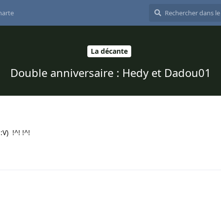
harte
La décante
Double anniversaire : Hedy et Dadou01
V) !^! !^!