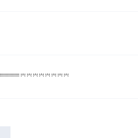
!!!!!!!!!!!!!! !^! !^! !^! !^! !^! !^! !^! !^!