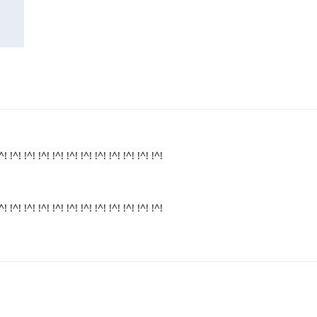
^! !^! !^! !^! !^! !^! !^! !^! !^! !^! !^! !^!
^! !^! !^! !^! !^! !^! !^! !^! !^! !^! !^! !^!