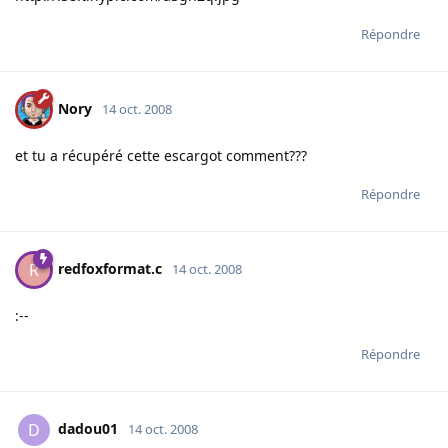
Répondre
Nory
14 oct. 2008
et tu a récupéré cette escargot comment???
Répondre
redfoxformat.c
R
14 oct. 2008
:--
Répondre
dadou01
D
14 oct. 2008