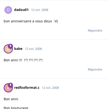
dadou01
D
12 oct. 2008
bon anniversaire a vous deux :V)
Répondre
babe
B
12 oct. 2008
Bon anni !!! !^! !^! !^! !^!
Répondre
redfoxformat.c
R
12 oct. 2008
Bon anni
Bon bouturage