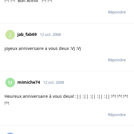
!^! !^! Bon Anniv' !^! !^!
Répondre
jab_fab69
J
12 oct. 2008
joyeux anniversaire a vous deux :V) :V)
Répondre
mimiche74
M
12 oct. 2008
Heureux anniversaire à vous deux! :|| :|| :|| :|| :|| !^! !^! !^!
!^!
Répondre