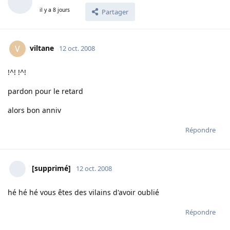
il y a 8 jours
Partager
viltane
V
12 oct. 2008
!^! !^!
pardon pour le retard
alors bon anniv
Répondre
[supprimé]
12 oct. 2008
hé hé hé vous êtes des vilains d'avoir oublié
Répondre