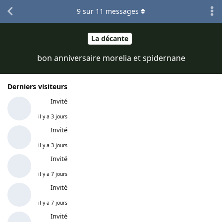
9
sur
11
messages
La décante
bon anniversaire morelia et spidernane
Derniers visiteurs
Invité
il y a 3 jours
Invité
il y a 3 jours
Invité
il y a 7 jours
Invité
il y a 7 jours
Invité