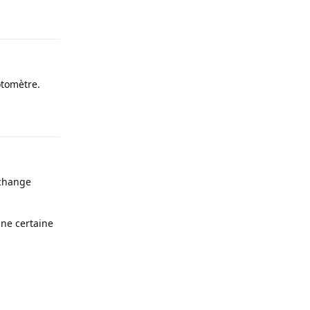
Répondre
otomètre.
Répondre
échange
une certaine