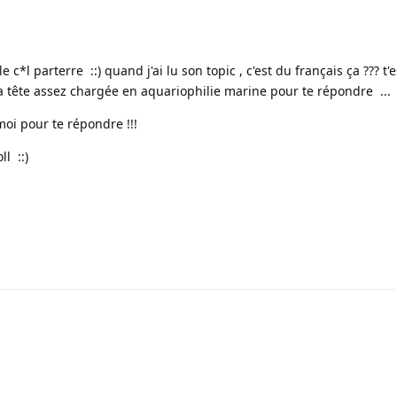
le c*l parterre ::) quand j'ai lu son topic , c'est du français ça ??? t'e
a tête assez chargée en aquariophilie marine pour te répondre ...
moi pour te répondre !!!
l ::)