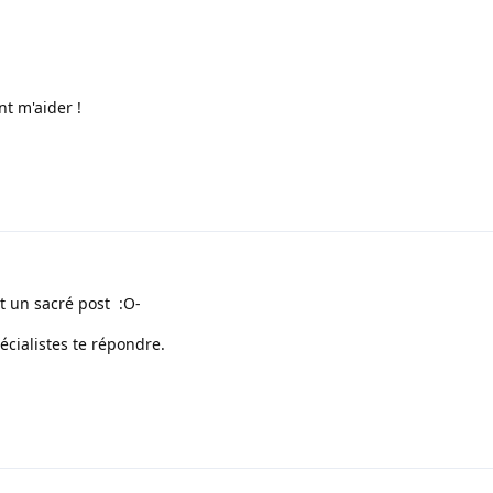
t m'aider !
t un sacré post :O-
pécialistes te répondre.