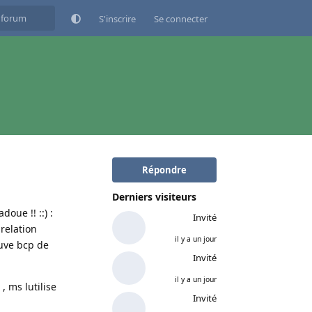
S'inscrire
Se connecter
Répondre
Derniers visiteurs
oue !! ::) :
Invité
relation
il y a un jour
ouve bcp de
Invité
il y a un jour
, ms lutilise
Invité