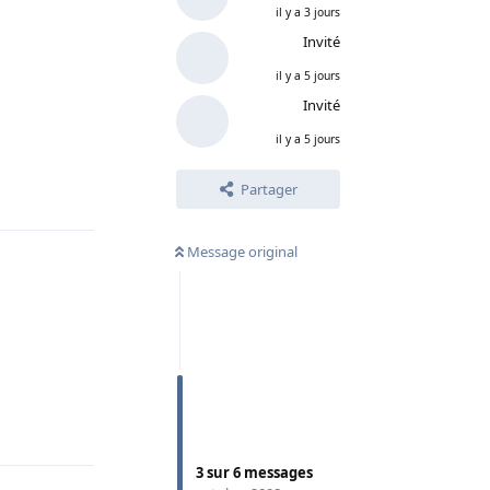
il y a 3 jours
Invité
il y a 5 jours
Invité
il y a 5 jours
Répondre
Partager
Message original
Répondre
3
sur
6
messages