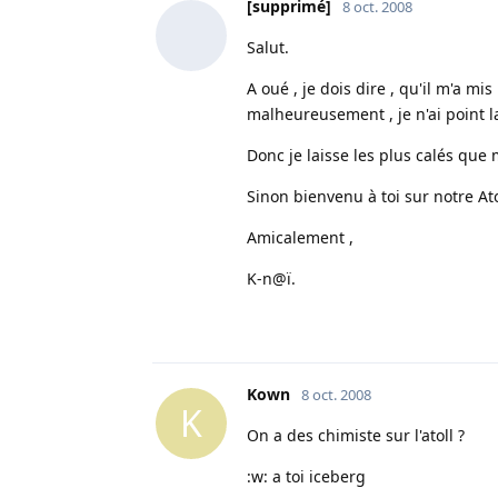
[supprimé]
8 oct. 2008
Salut.
A oué , je dois dire , qu'il m'a mis 
malheureusement , je n'ai point l
Donc je laisse les plus calés que 
Sinon bienvenu à toi sur notre Atol
Amicalement ,
K-n@ï.
Kown
8 oct. 2008
K
On a des chimiste sur l'atoll ?
:w: a toi iceberg