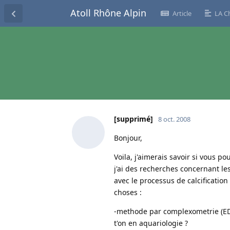
Atoll Rhône Alpin
Article
LA C
[supprimé]
8 oct. 2008
Bonjour,
Voila, j'aimerais savoir si vous 
j'ai des recherches concernant le
avec le processus de calcificatio
choses :
-methode par complexometrie (EDTA
t'on en aquariologie ?