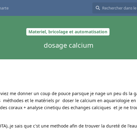
harte
Materiel, bricolage et automatisation
dosage calcium
pouviez me donner un coup de pouce parsque je nage un peu ds la gad
s méthodes et le matériels pr doser le calcium en aquariologie en 
n des coraux + analyse cinetiqu des echanges calciques et je ne tr
)..je sais que c'st une methode afin de trouver la dureté de l'eau 