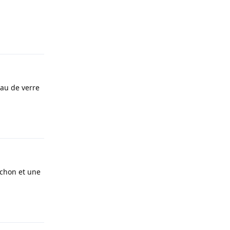
Répondre
eau de verre
Répondre
uchon et une
Répondre