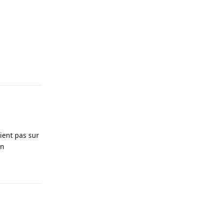
Répondre
tient pas sur
on
Répondre