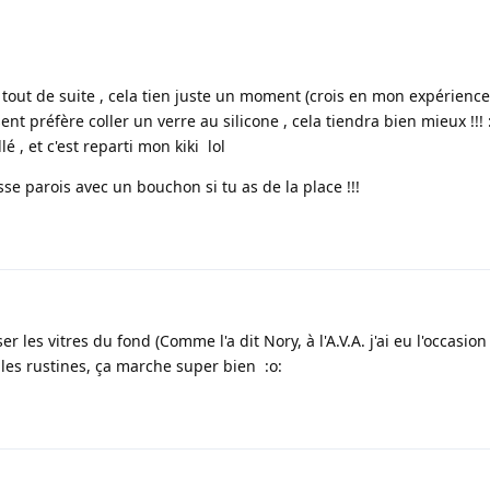
le tout de suite , cela tien juste un moment (crois en mon expérienc
 préfère coller un verre au silicone , cela tiendra bien mieux !!! :0
é , et c'est reparti mon kiki lol
se parois avec un bouchon si tu as de la place !!!
er les vitres du fond (Comme l'a dit Nory, à l'A.V.A. j'ai eu l'occasion
 les rustines, ça marche super bien :o: