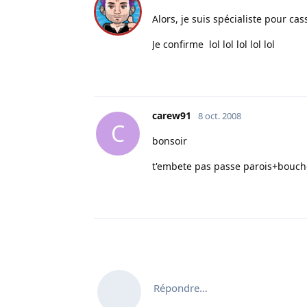
Alors, je suis spécialiste pour cas
Je confirme lol lol lol lol lol
carew91
8 oct. 2008
C
bonsoir
t'embete pas passe parois+bouchon
Répondre…