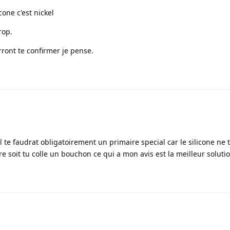
cone c'est nickel
rop.
rront te confirmer je pense.
il te faudrat obligatoirement un primaire special car le silicone ne 
rre soit tu colle un bouchon ce qui a mon avis est la meilleur soluti