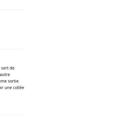
Répondre
 sert de
'autre
eme sortie
ir une collée
Répondre