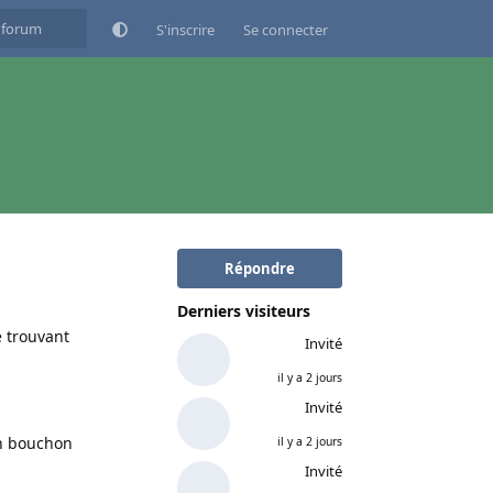
S'inscrire
Se connecter
Répondre
Derniers visiteurs
e trouvant
Invité
il y a 2 jours
Invité
un bouchon
il y a 2 jours
Invité