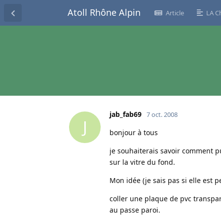
Atoll Rhône Alpin
Article
LA C
jab_fab69
7 oct. 2008
J
bonjour à tous
je souhaiterais savoir comment p
sur la vitre du fond.
Mon idée (je sais pas si elle est p
coller une plaque de pvc transpar
au passe paroi.