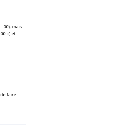
e :00), mais
0 ::) et
Répondre
 de faire
Répondre