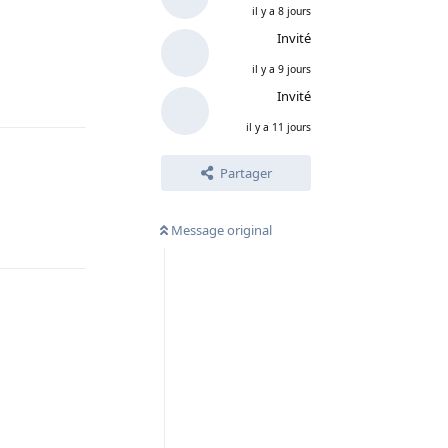
il y a 8 jours
Invité
il y a 9 jours
Répondre
Invité
il y a 11 jours
Partager
Message original
Répondre
Répondre