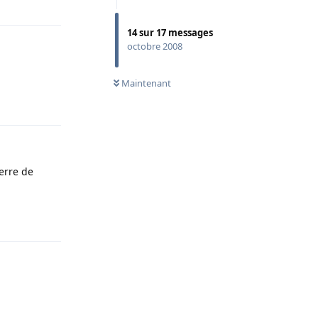
14
sur
17
messages
octobre 2008
Maintenant
Répondre
verre de
Répondre
Répondre