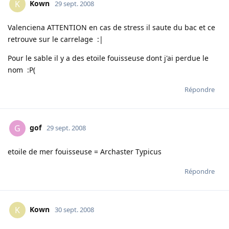
Kown
K
29 sept. 2008
Valenciena ATTENTION en cas de stress il saute du bac et ce
retrouve sur le carrelage :|
Pour le sable il y a des etoile fouisseuse dont j'ai perdue le
nom :P(
Répondre
gof
G
29 sept. 2008
etoile de mer fouisseuse = Archaster Typicus
Répondre
Kown
K
30 sept. 2008