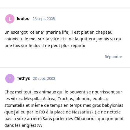
loulou
L
28 sept. 2008
un escargot "celena" (marine life) il est plat en chapeau
chinois tu le met sur ta vitre et il ne la quittera jamais vu qu
une fois sur le dos il ne peut plus repartir
Répondre
Tethys
T
28 sept. 2008
Chez moi tout les animaux qui le peuvent se nourrissent sur
les vitres: Mespilla, Astrea, Trochus, blennie, euplica,
stomatella et même de temps en temps mes gros babylonias
(que j'ai eu par le P.O à la place de Nassarius). (Je ne nettoie
pas la vitre arrière) Sans parler des Clibanarius qui grimpent
dans les angles! :vv