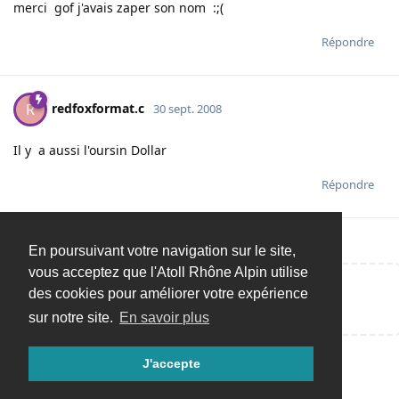
merci gof j'avais zaper son nom :;(
Répondre
redfoxformat.c
R
30 sept. 2008
Il y a aussi l'oursin Dollar
Répondre
En poursuivant votre navigation sur le site,
vous acceptez que l'Atoll Rhône Alpin utilise
des cookies pour améliorer votre expérience
Répondre…
sur notre site.
En savoir plus
J'accepte