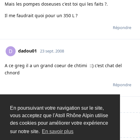
Mais les pompes doseuses c'est toi qui les faits ?.
Il me faudrait quoi pour un 350 L ?
Répondre
dadou01
D
23 sept. 2008
A ce greg il a un grand coeur de chtimi ::) c'est chat del
chnord
Répondre
En poursuivant votre navigation sur le site,
vous acceptez que l'Atoll Rhône Alpin utilise
des cookies pour améliorer votre expérience
Répondre…
sur notre site.
En savoir plus