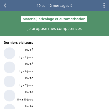
10
sur
12
messages
Materiel, bricolage et automatisation
je propose mes competences
Derniers visiteurs
Invité
il y a 2 jours
Invité
il y a 6 jours
Invité
il y a 7 jours
Invité
il y a 10 jours
Invité