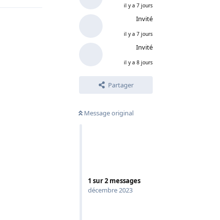
il y a 7 jours
Invité
il y a 7 jours
Invité
il y a 8 jours
Partager
Message original
1
sur
2
messages
décembre 2023