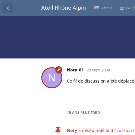
Atoll Rhône Alpin
Article
LA C
Nory_01
23 sept. 2008
N
Ce fil de discussion a été déplacé 
15 ANS
PLUS TARD
Nory
a désépinglé la discussion 