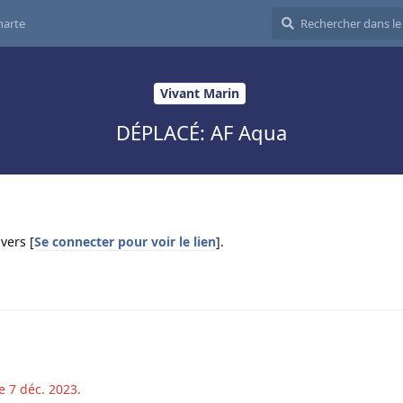
harte
Vivant Marin
DÉPLACÉ: AF Aqua
vers [
Se connecter pour voir le lien
].
le
7 déc. 2023
.