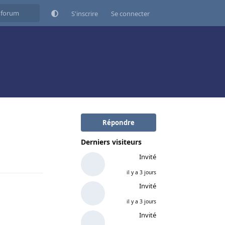
S'inscrire
Se connecter
Répondre
Derniers visiteurs
Répondre
Invité
il y a 3 jours
Invité
il y a 3 jours
Invité