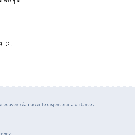
 électrique.
::( ::(
e pouvoir réamorcer le disjoncteur à distance ...
e non?