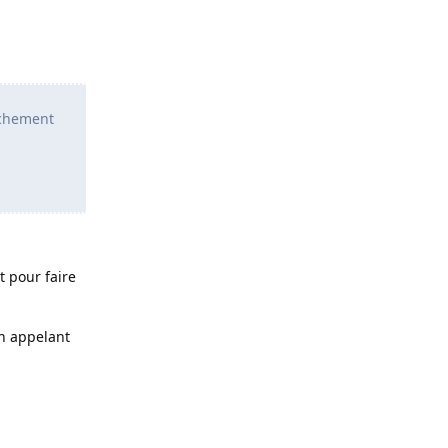
nchement
t pour faire
n appelant