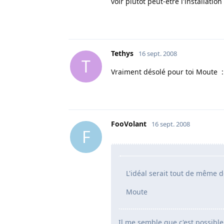
voir plutôt peut-être l'installation
Tethys
16 sept. 2008
T
Vraiment désolé pour toi Moute ::( 
FooVolant
16 sept. 2008
F
L'idéal serait tout de même d
Moute
Il me semble que c'est possibl