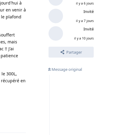
ujourd'hui à
il y a 6 jours
our en venir à
Invité
t le plafond
il y a 7 jours
Invité
souffert
il y a 10 jours
ues, mais
!! J'ai
Partager
a patience
Message original
 le 300L,
s récupéré en
Répondre