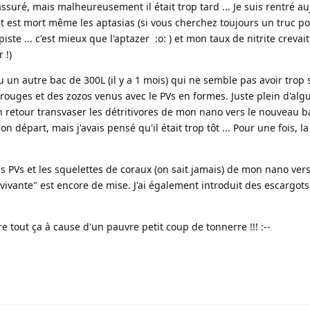
assuré, mais malheureusement il était trop tard ... Je suis rentré a
 Tout est mort même les aptasias (si vous cherchez toujours un truc p
piste ... c'est mieux que l'aptazer :o: ) et mon taux de nitrite crevai
 !)
un autre bac de 300L (il y a 1 mois) qui ne semble pas avoir trop 
os rouges et des zozos venus avec le PVs en formes. Juste plein d'alg
 retour transvaser les détritivores de mon nano vers le nouveau bac 
on départ, mais j'avais pensé qu'il était trop tôt ... Pour une fois, l
s PVs et les squelettes de coraux (on sait jamais) de mon nano vers
ivante" est encore de mise. J'ai également introduit des escargot
 tout ça à cause d'un pauvre petit coup de tonnerre !!! :--