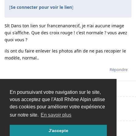
[
Se connecter pour voir le lien
]
Slt Dans ton lien sur francenanorecif, je n'ai aucune image
qui s'affiche. Que des croix rouge ! c'est normale ? vous avez
quoi vous ?
ils ont du faire enlever les photos afin de ne pas recopier le
modèle, normal..
Répondre
En poursuivant votre navigation sur le site,
vous acceptez que l'Atoll Rhône Alpin utilise
des cookies pour améliorer votre expérience
Répondre…
sur notre site.
En savoir plus
J'accepte