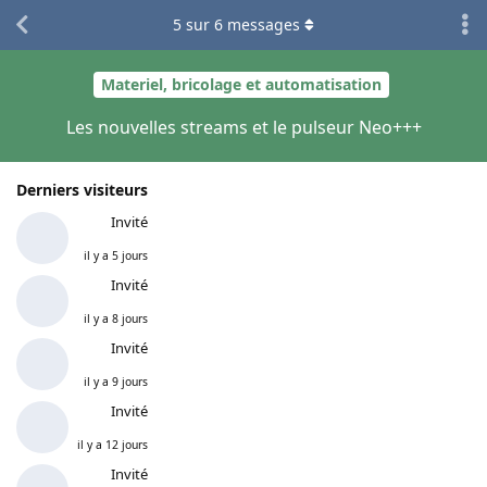
5
sur
6
messages
Materiel, bricolage et automatisation
Les nouvelles streams et le pulseur Neo+++
Derniers visiteurs
Invité
il y a 5 jours
Invité
il y a 8 jours
Invité
il y a 9 jours
Invité
il y a 12 jours
Invité