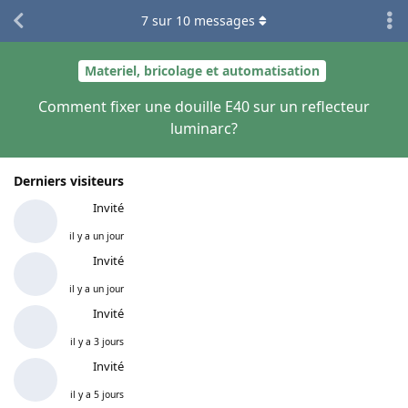
7
sur
10
messages
Materiel, bricolage et automatisation
Comment fixer une douille E40 sur un reflecteur
luminarc?
Derniers visiteurs
Invité
il y a un jour
Invité
il y a un jour
Invité
il y a 3 jours
Invité
il y a 5 jours