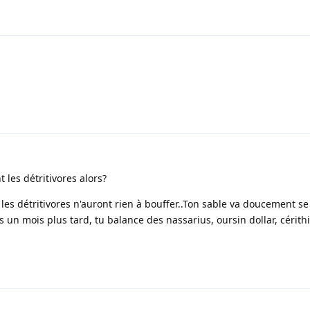
 les détritivores alors?
 les détritivores n'auront rien à bouffer..Ton sable va doucement se
s un mois plus tard, tu balance des nassarius, oursin dollar, cérit