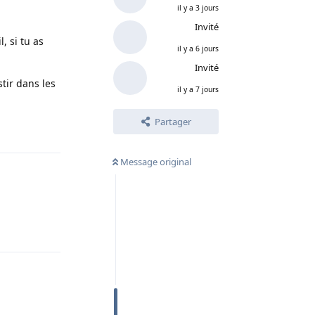
il y a 3 jours
Invité
, si tu as
il y a 6 jours
Invité
stir dans les
il y a 7 jours
Partager
Répondre
Message original
Répondre