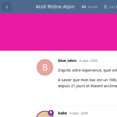
Atoll Rhône Alpin
Article
LA C
blue_néon
4 sept. 2008
B
D'après votre experience, quel es
A savoir que mon bac est un 100L 
depuis 21 jours et étaient acclima
babe
4 sept. 2008