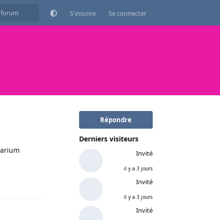
S'inscrire
Se connecter
Répondre
Derniers visiteurs
uarium
Invité
il y a 3 jours
Répondre
Invité
il y a 3 jours
Invité