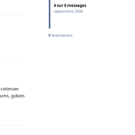
Répondre
6
sur
8
messages
septembre 2008
Maintenant
Répondre
 coloniser
hiums, gobies
Répondre