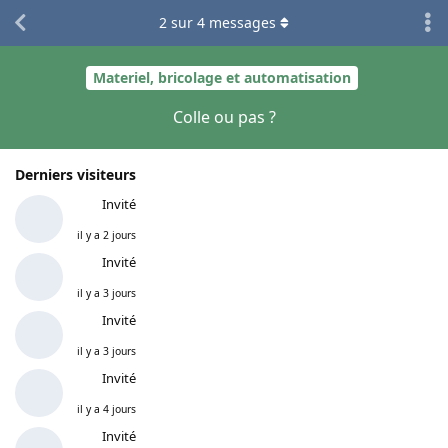
2
sur
4
messages
Materiel, bricolage et automatisation
Colle ou pas ?
Derniers visiteurs
Invité
il y a 2 jours
Invité
il y a 3 jours
Invité
il y a 3 jours
Invité
il y a 4 jours
Invité