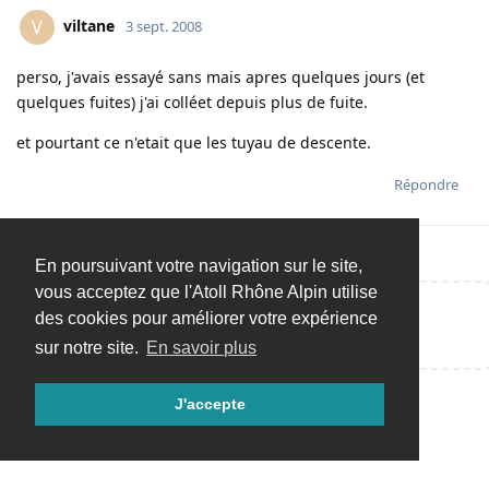
viltane
V
3 sept. 2008
perso, j'avais essayé sans mais apres quelques jours (et
quelques fuites) j'ai colléet depuis plus de fuite.
et pourtant ce n'etait que les tuyau de descente.
Répondre
En poursuivant votre navigation sur le site,
vous acceptez que l'Atoll Rhône Alpin utilise
des cookies pour améliorer votre expérience
Répondre…
sur notre site.
En savoir plus
J'accepte