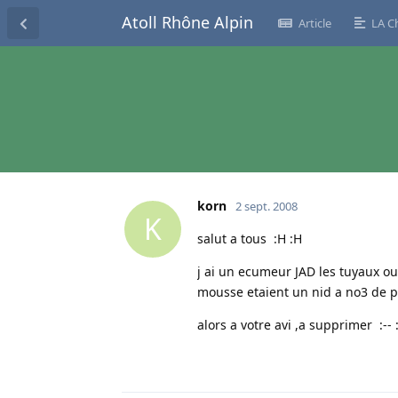
Atoll Rhône Alpin
Article
LA C
korn
2 sept. 2008
K
salut a tous :H :H
j ai un ecumeur JAD les tuyaux ou 
mousse etaient un nid a no3 de pl
alors a votre avi ,a supprimer :-- 