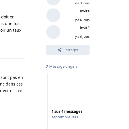
il y a 3 jours
Invité
 doit en
il y a 6 jours
ns une fois
Invité
oir un taux
il y a 6 jours
Répondre
Partager
Message original
 sont pas en
onc dans ces
r voire si ce
Répondre
1
sur
4
messages
septembre 2008