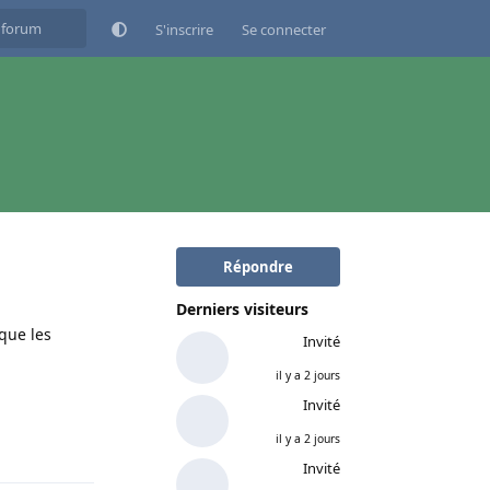
S'inscrire
Se connecter
Répondre
Derniers visiteurs
 que les
Invité
il y a 2 jours
Invité
il y a 2 jours
Répondre
Invité