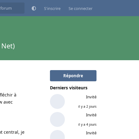
S'inscrire
Se connecter
 Net)
Répondre
Derniers visiteurs
léchir à
Invité
 w avec
il y a 2 jours
Invité
il y a 4 jours
t central, je
Invité