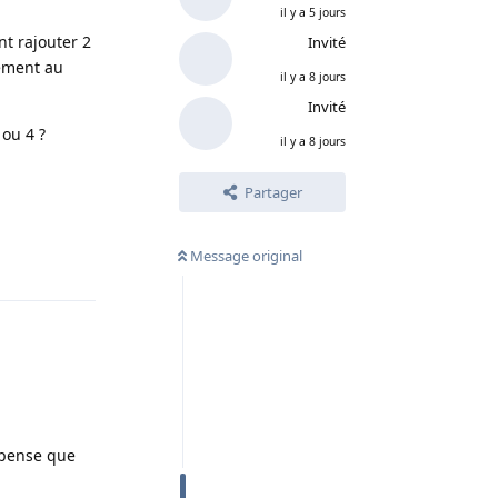
il y a 5 jours
nt rajouter 2
Invité
tement au
il y a 8 jours
Invité
ou 4 ?
il y a 8 jours
Partager
Message original
Répondre
e pense que