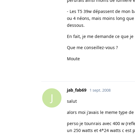
perdrais ainsi moins de lumière e
- Les T5 39w dépassent de mon bac
ou 4 néons, mais moins long que l
dessous.
En fait, je me demande ce que j
Que me conseillez-vous ?
Moute
jab_fab69
1 sept. 2008
J
salut
alors moi j'avais le meme type de
perso je tounrais avec 400 w (ref
un 250 watts et 4*24 watts c est p