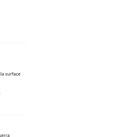
Répondre
 la surface
.
Répondre
serra