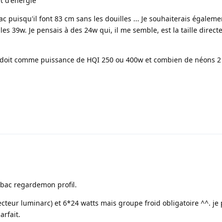
t d'énergie
 puisqu'il font 83 cm sans les douilles ... Je souhaiterais égaleme
es 39w. Je pensais à des 24w qui, il me semble, est la taille direc
e doit comme puissance de HQI 250 ou 400w et combien de néons 2 
 bac regardemon profil.
lecteur luminarc) et 6*24 watts mais groupe froid obligatoire ^^. j
arfait.