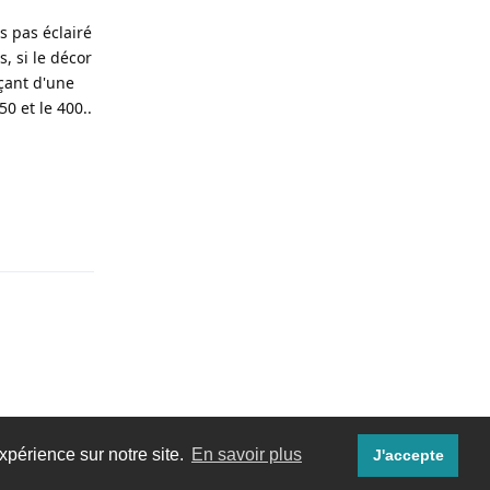
as pas éclairé
, si le décor
açant d'une
0 et le 400..
Répondre
xpérience sur notre site.
En savoir plus
J'accepte