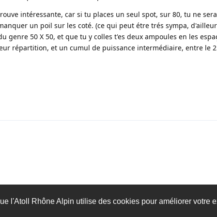
 trouve intéressante, car si tu places un seul spot, sur 80, tu ne ser
nquer un poil sur les coté. (ce qui peut étre trés sympa, d'ailleurs
ur du genre 50 X 50, et que tu y colles t'es deux ampoules en les esp
eur répartition, et un cumul de puissance intermédiaire, entre le 25
ue l'Atoll Rhône Alpin utilise des cookies pour améliorer votre e