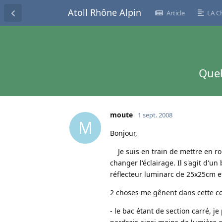
Atoll Rhône Alpin
Article
LA C
Quel
moute
1 sept. 2008
M
Bonjour,
Je suis en train de mettre en ro
changer l'éclairage. Il s'agit d'u
réflecteur luminarc de 25x25cm e
2 choses me gênent dans cette co
- le bac étant de section carré, j