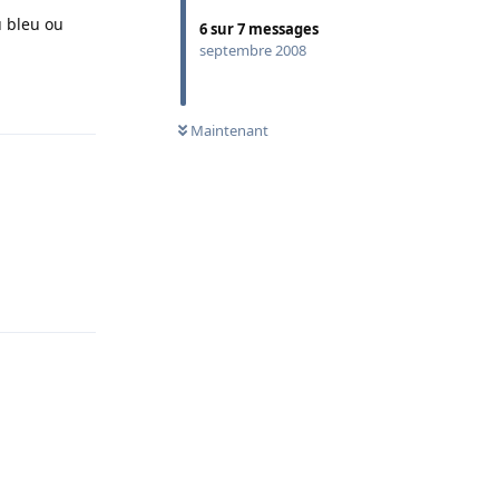
u bleu ou
6
sur
7
messages
septembre 2008
Répondre
Maintenant
Répondre