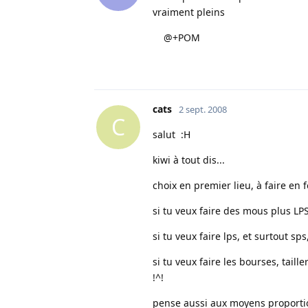
vraiment pleins
@+POM
cats
2 sept. 2008
C
salut :H
kiwi à tout dis...
choix en premier lieu, à faire en
si tu veux faire des mous plus LP
si tu veux faire lps, et surtout sp
si tu veux faire les bourses, taill
!^!
pense aussi aux moyens proportion