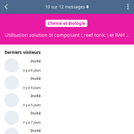
10
sur
12
messages
Chimie et Biologie
Utilisation solution bi composant ( reef tonic ) et RAH ...
Derniers visiteurs
Invité
il y a 4 jours
Invité
il y a 4 jours
Invité
il y a 5 jours
Invité
il y a 7 jours
Invité