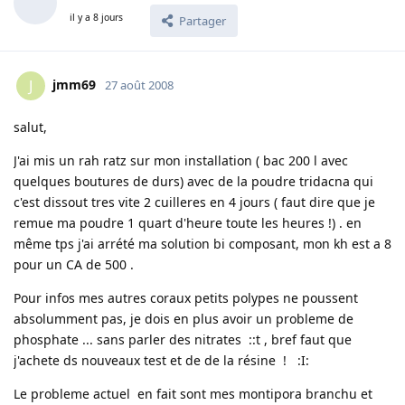
il y a 8 jours
Partager
jmm69
J
27 août 2008
salut,
J'ai mis un rah ratz sur mon installation ( bac 200 l avec
quelques boutures de durs) avec de la poudre tridacna qui
c'est dissout tres vite 2 cuilleres en 4 jours ( faut dire que je
remue ma poudre 1 quart d'heure toute les heures !) . en
même tps j'ai arrété ma solution bi composant, mon kh est a 8
pour un CA de 500 .
Pour infos mes autres coraux petits polypes ne poussent
absolumment pas, je dois en plus avoir un probleme de
phosphate ... sans parler des nitrates ::t , bref faut que
j'achete ds nouveaux test et de de la résine ! :I:
Le probleme actuel en fait sont mes montipora branchu et