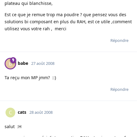
plateau qui blanchisse,
Est ce que je remue trop ma poudre ? que pensez vous des
solutions bi composant en plus du RAH, est ce utile ,comment
utilisez vous votre rah , merci
Répondre
babe
B
27 août 2008
Ta reçu mon MP jmm? ::)
Répondre
cats
C
28 août 2008
salut :H