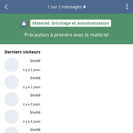
1
sur
2
messages
Materiel, bricolage et automatisation
Précaution à prendre avec le matériel
Derniers visiteurs
Invité
il y a 2 jours
Invité
il y a 2 jours
Invité
il y a 3 jours
Invité
il y a 6 jours
Invité