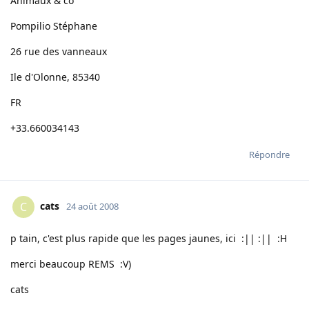
Animaux & co
Pompilio Stéphane
26 rue des vanneaux
Ile d'Olonne, 85340
FR
+33.660034143
Répondre
cats
C
24 août 2008
p tain, c'est plus rapide que les pages jaunes, ici :|| :|| :H
merci beaucoup REMS :V)
cats