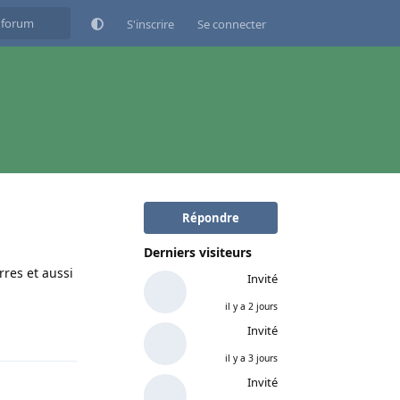
S'inscrire
Se connecter
Répondre
Derniers visiteurs
rres et aussi
Invité
il y a 2 jours
Répondre
Invité
il y a 3 jours
Invité