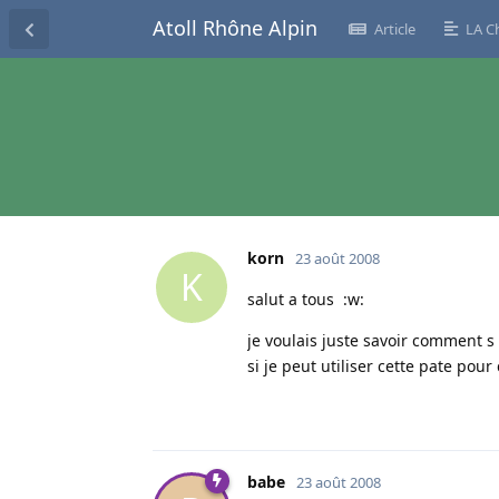
Atoll Rhône Alpin
Article
LA C
korn
23 août 2008
K
salut a tous :w:
je voulais juste savoir comment s 
si je peut utiliser cette pate pou
babe
23 août 2008