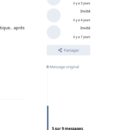
il y a 3 jours
Invité
il y a 4 jours
tique.. après
Invité
il y a 7 jours
Partager
Message original
Répondre
5
sur
9
messages
Répondre