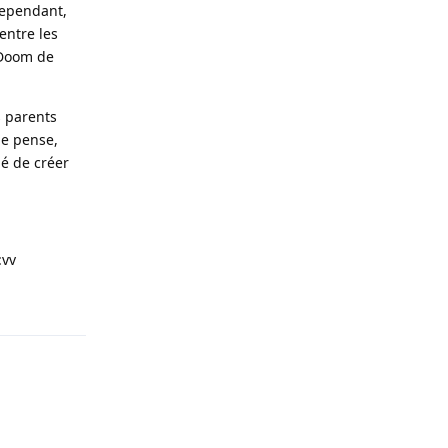
Cependant,
entre les
 Doom de
s parents
je pense,
hé de créer
:vv
Répondre