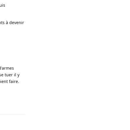
uis
nts à devenir
d'armes
e tuer il y
ent faire.
Répondre