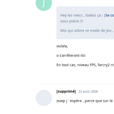
J
Hey les mecs , lookez ça : [
Se co
vous plaire !!!
Moi qui adore ce mode de jeu , ç
oulala,
o s'arrêteront-ils!
En tout cas, niveau FPS, farcry2 r
[supprimé]
22 août 2008
ouep j ' espère , parce que sur le 1