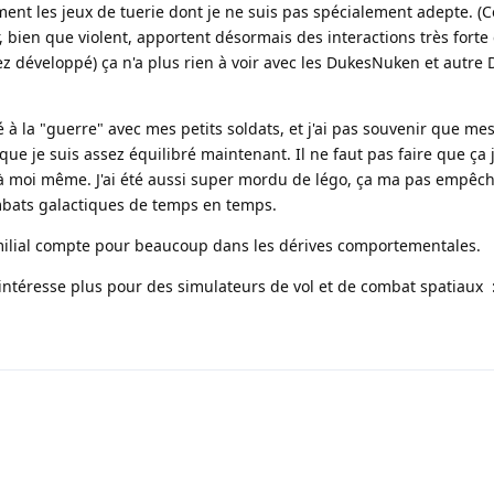
ement les jeux de tuerie dont je ne suis pas spécialement adepte. (
 bien que violent, apportent désormais des interactions très forte 
ez développé) ça n'a plus rien à voir avec les DukesNuken et autre
oué à la "guerre" avec mes petits soldats, et j'ai pas souvenir que me
que je suis assez équilibré maintenant. Il ne faut pas faire que ça 
vre à moi même. J'ai été aussi super mordu de légo, ça ma pas empêc
mbats galactiques de temps en temps.
milial compte pour beaucoup dans les dérives comportementales.
m'intéresse plus pour des simulateurs de vol et de combat spatiaux 