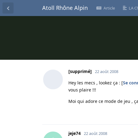
Atoll Rhône Alpin
Article
LA C
[supprimé]
22 août 2008
Hey les mecs , lookez ça : [
Se conn
vous plaire !!!
Moi qui adore ce mode de jeu , ça m
jeje74
22 août 2008