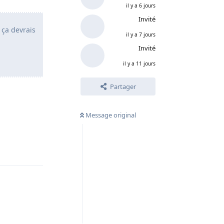
il y a 6 jours
Invité
 ça devrais
il y a 7 jours
Invité
il y a 11 jours
Partager
Message original
Répondre
Répondre