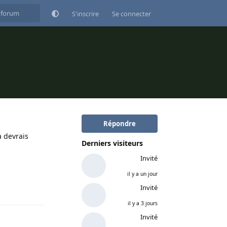
S'inscrire
Se connecter
Répondre
a devrais
Derniers visiteurs
Invité
il y a un jour
Répondre
Invité
il y a 3 jours
Invité