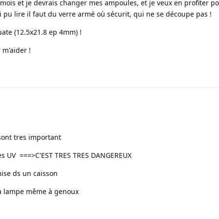
 mois et je devrais changer mes ampoules, et je veux en profiter p
ai pu lire il faut du verre armé où sécurit, qui ne se découpe pas !
quate (12.5x21.8 ep 4mm) !
 m'aider !
sont tres important
r les UV ===>C'EST TRES TRES DANGEREUX
ise ds un caisson
 la lampe même à genoux