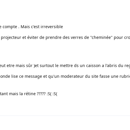
 compte . Mais c'est irreversible
e projecteur et éviter de prendre des verres de "cheminée" pour cro
ut etre mais sûr )et surtout le mettre ds un caisson a l'abris du r
monde lise ce message et qu'un moderateur du site fasse une rubri
nt mais la rétine ????? :S( :S(