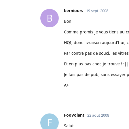
berniours
19 sept. 2008
B
Bon,
Comme promis je vous tiens au co
HQI, donc livraison aujourd'hui,
Par contre pas de souci, les vitre
Et en plus pas cher, je trouve ! :||
Je fais pas de pub, sans essayer 
A+
FooVolant
22 août 2008
F
Salut