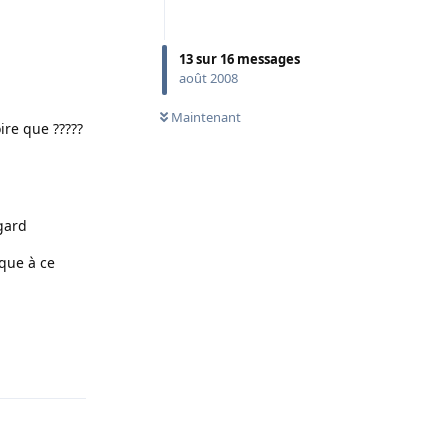
13
sur
16
messages
août 2008
Maintenant
ire que ?????
egard
que à ce
Répondre