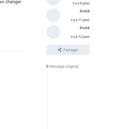
our changer
il y a 6 jours
Invité
il y a 11 jours
Invité
il y a 12 jours
Répondre
Partager
Message original